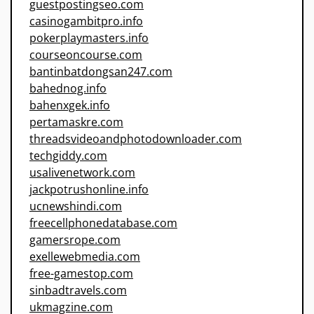
guestpostingseo.com
casinogambitpro.info
pokerplaymasters.info
courseoncourse.com
bantinbatdongsan247.com
bahednog.info
bahenxgek.info
pertamaskre.com
threadsvideoandphotodownloader.com
techgiddy.com
usalivenetwork.com
jackpotrushonline.info
ucnewshindi.com
freecellphonedatabase.com
gamersrope.com
exellewebmedia.com
free-gamestop.com
sinbadtravels.com
ukmagzine.com