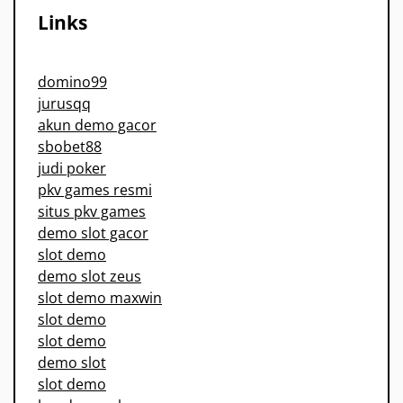
Links
domino99
jurusqq
akun demo gacor
sbobet88
judi poker
pkv games resmi
situs pkv games
demo slot gacor
slot demo
demo slot zeus
slot demo maxwin
slot demo
slot demo
demo slot
slot demo