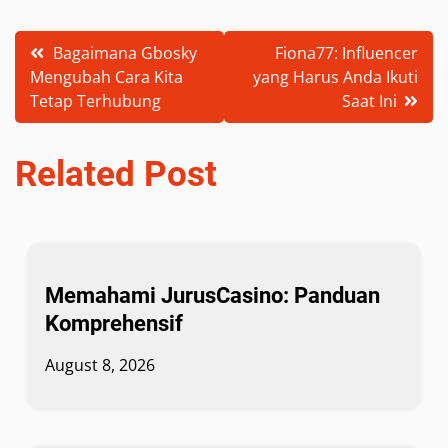
Post
Bagaimana Gbosky
Fiona77: Influencer
Mengubah Cara Kita
yang Harus Anda Ikuti
navigation
Tetap Terhubung
Saat Ini
Related Post
Memahami JurusCasino: Panduan
Komprehensif
August 8, 2026