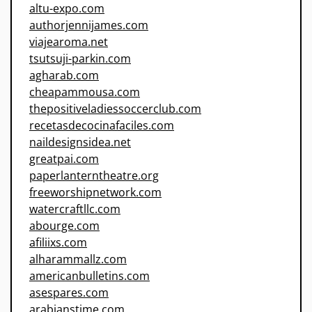
altu-expo.com
authorjennijames.com
viajearoma.net
tsutsuji-parkin.com
agharab.com
cheapammousa.com
thepositiveladiessoccerclub.com
recetasdecocinafaciles.com
naildesignsidea.net
greatpai.com
paperlanterntheatre.org
freeworshipnetwork.com
watercraftllc.com
abourge.com
afiliixs.com
alharammallz.com
americanbulletins.com
asespares.com
arabianstime.com