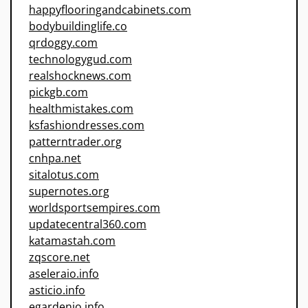
happyflooringandcabinets.com
bodybuildinglife.co
qrdoggy.com
technologygud.com
realshocknews.com
pickgb.com
healthmistakes.com
ksfashiondresses.com
patterntrader.org
cnhpa.net
sitalotus.com
supernotes.org
worldsportsempires.com
updatecentral360.com
katamastah.com
zqscore.net
aseleraio.info
asticio.info
egardenio.info