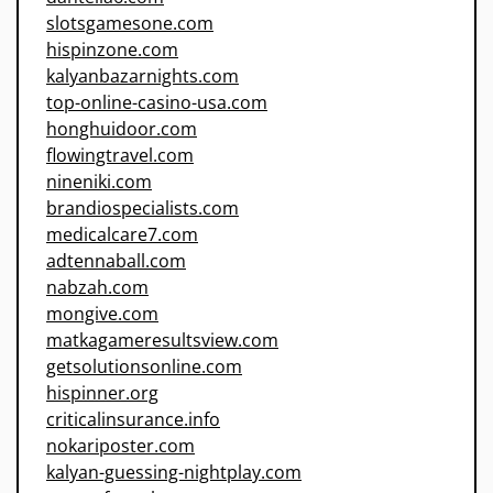
slotsgamesone.com
hispinzone.com
kalyanbazarnights.com
top-online-casino-usa.com
honghuidoor.com
flowingtravel.com
nineniki.com
brandiospecialists.com
medicalcare7.com
adtennaball.com
nabzah.com
mongive.com
matkagameresultsview.com
getsolutionsonline.com
hispinner.org
criticalinsurance.info
nokariposter.com
kalyan-guessing-nightplay.com