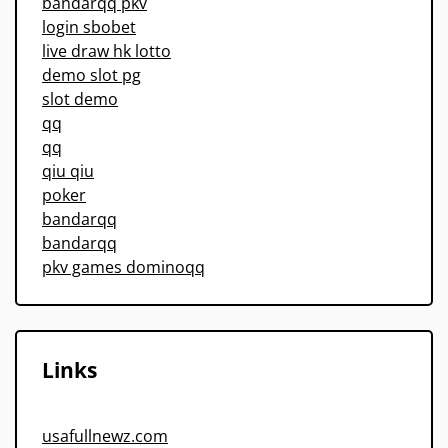
bandarqq pkv
login sbobet
live draw hk lotto
demo slot pg
slot demo
qq
qq
qiu qiu
poker
bandarqq
bandarqq
pkv games dominoqq
Links
usafullnewz.com