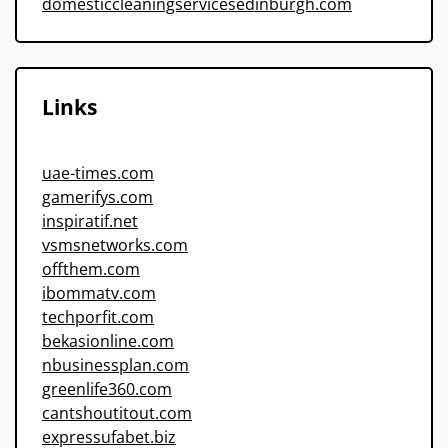
domesticcleaningservicesedinburgh.com
Links
uae-times.com
gamerifys.com
inspiratif.net
vsmsnetworks.com
offthem.com
ibommatv.com
techporfit.com
bekasionline.com
nbusinessplan.com
greenlife360.com
cantshoutitout.com
expressufabet.biz