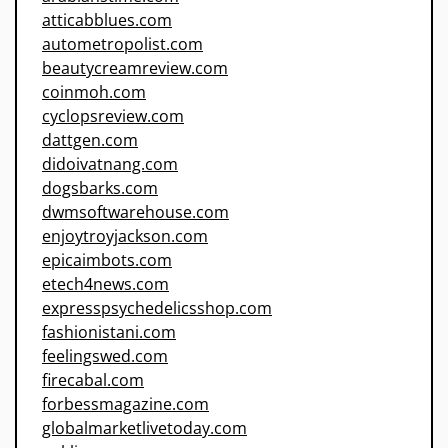
atticabblues.com
autometropolist.com
beautycreamreview.com
coinmoh.com
cyclopsreview.com
dattgen.com
didoivatnang.com
dogsbarks.com
dwmsoftwarehouse.com
enjoytroyjackson.com
epicaimbots.com
etech4news.com
expresspsychedelicsshop.com
fashionistani.com
feelingswed.com
firecabal.com
forbessmagazine.com
globalmarketlivetoday.com