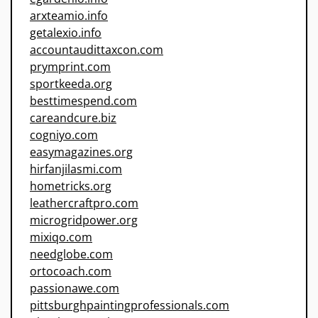
arxteamio.info
getalexio.info
accountaudittaxcon.com
prymprint.com
sportkeeda.org
besttimespend.com
careandcure.biz
cogniyo.com
easymagazines.org
hirfanjilasmi.com
hometricks.org
leathercraftpro.com
microgridpower.org
mixiqo.com
needglobe.com
ortocoach.com
passionawe.com
pittsburghpaintingprofessionals.com