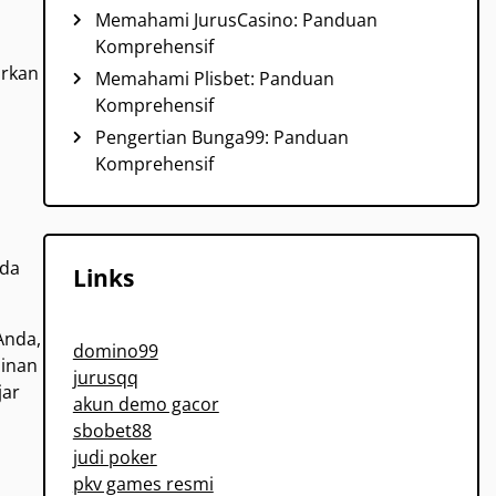
Memahami JurusCasino: Panduan
Komprehensif
arkan
Memahami Plisbet: Panduan
Komprehensif
Pengertian Bunga99: Panduan
Komprehensif
nda
Links
Anda,
domino99
ainan
jurusqq
jar
akun demo gacor
sbobet88
judi poker
h
pkv games resmi