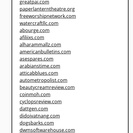
greatpai.com
paperlanterntheatre.org
freeworshipnetwork.com
watercraftllc.com
abourge.com
afiliixs.com
alharammallz.com
americanbulletins.com
asespares.com
arabianstime.com
atticabblues.com
autometropolist.com
beautycreamreview.com
coinmoh.com
cyclopsreview.com
dattgen.com
didoivatnang.com
dogsbarks.com
dwmsoftwarehouse.com