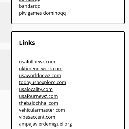
bandarqq
pkv games dominoqq
Links
usafullnewz.com
uktimenetwork.com
usaworldnewz.com
todayusaexplore.com
usalocality.com
usafournewz.com
thebalochhal.com
vehicularmaster.com
vibesaccent.com
ampajavierdemiguel.org