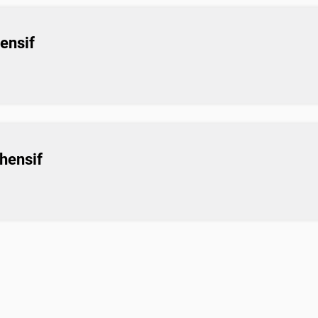
ensif
hensif