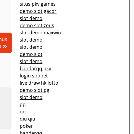
situs pkv games
demo slot gacor
slot demo
demo slot zeus
slot demo maxwin
nus
slot demo
3
slot demo
demo slot
slot demo
bandarqq pkv
login sbobet
live draw hk lotto
demo slot pg
slot demo
qq
qq
qiu qiu
poker
bandarqq