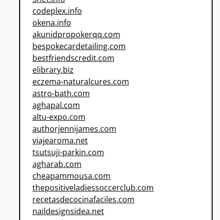
codeplex.info
okena.info
akunidpropokerqq.com
bespokecardetailing.com
bestfriendscredit.com
elibrary.biz
eczema-naturalcures.com
astro-bath.com
aghapal.com
altu-expo.com
authorjennijames.com
viajearoma.net
tsutsuji-parkin.com
agharab.com
cheapammousa.com
thepositiveladiessoccerclub.com
recetasdecocinafaciles.com
naildesignsidea.net