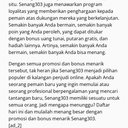
situ. Senang303 juga menawarkan program
loyalitas yang memberikan penghargaan kepada
pemain atas dukungan mereka yang berkelanjutan.
Semakin banyak Anda bermain, semakin banyak
poin yang Anda peroleh, yang dapat ditukar
dengan bonus uang tunai, putaran gratis, dan
hadiah lainnya. Artinya, semakin banyak Anda
bermain, semakin banyak Anda bisa menang.
Dengan semua promosi dan bonus menarik
tersebut, tak heran jika Senang303 menjadi pilihan
populer di kalangan penjudi online. Apakah Anda
seorang pemain baru yang ingin memulai atau
seorang profesional berpengalaman yang mencari
tantangan baru, Senang303 memiliki sesuatu untuk
semua orang. Jadi mengapa menunggu? Daftar
hari ini dan mulailah menang besar dengan
promosi dan bonus menarik Senang303.
[ad_2]