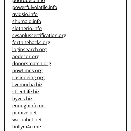
podtubeio.info
powerfulvolatile.info
qvidsio.info
shumaio.info
slotherio.info
cysapluscertification.org
fortnitehacks.org
loginsearch.org
aodecor.org
donorsmatch.org
nowtimes.org
casinoeing.org
livemocha.biz
streetlife.biz
hyves.biz
enoughinfo.net
pinhive.net
warnabet.net
bollym4u.me