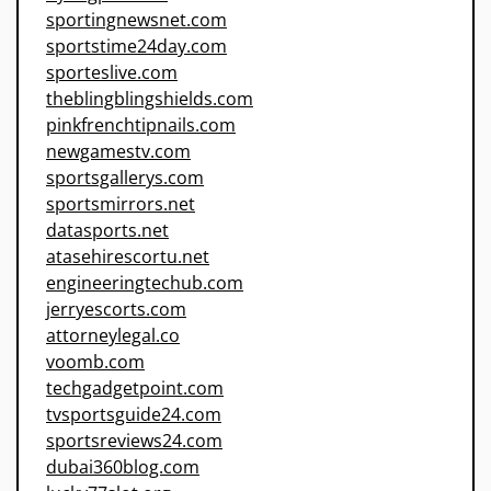
sportingnewsnet.com
sportstime24day.com
sporteslive.com
theblingblingshields.com
pinkfrenchtipnails.com
newgamestv.com
sportsgallerys.com
sportsmirrors.net
datasports.net
atasehirescortu.net
engineeringtechub.com
jerryescorts.com
attorneylegal.co
voomb.com
techgadgetpoint.com
tvsportsguide24.com
sportsreviews24.com
dubai360blog.com