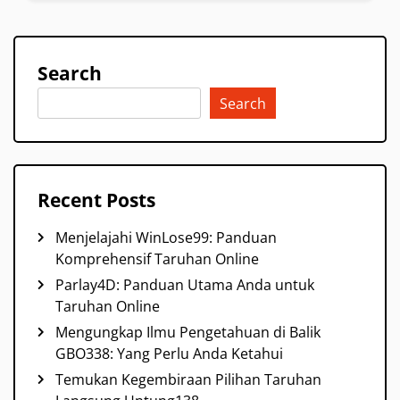
Search
Search
Recent Posts
Menjelajahi WinLose99: Panduan
Komprehensif Taruhan Online
Parlay4D: Panduan Utama Anda untuk
Taruhan Online
Mengungkap Ilmu Pengetahuan di Balik
GBO338: Yang Perlu Anda Ketahui
Temukan Kegembiraan Pilihan Taruhan