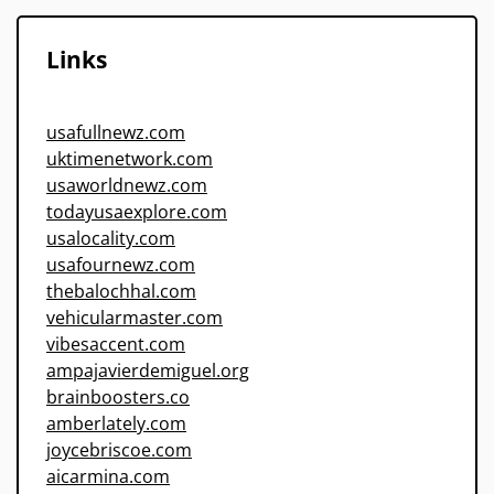
Links
usafullnewz.com
uktimenetwork.com
usaworldnewz.com
todayusaexplore.com
usalocality.com
usafournewz.com
thebalochhal.com
vehicularmaster.com
vibesaccent.com
ampajavierdemiguel.org
brainboosters.co
amberlately.com
joycebriscoe.com
aicarmina.com