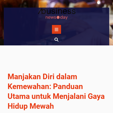
Skip
to
content
Manjakan Diri dalam
Kemewahan: Panduan
Utama untuk Menjalani Gaya
Hidup Mewah