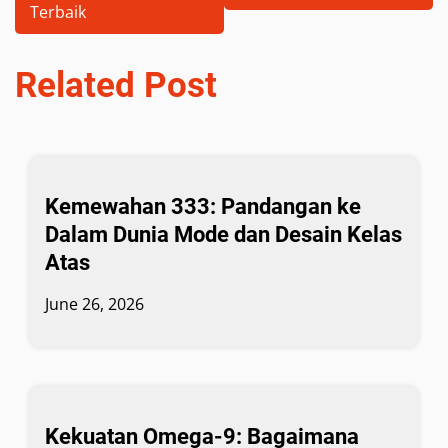
Terbaik
Related Post
Kemewahan 333: Pandangan ke
Dalam Dunia Mode dan Desain Kelas
Atas
June 26, 2026
Kekuatan Omega-9: Bagaimana