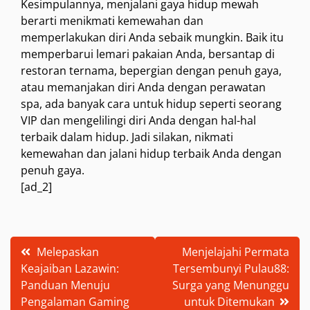
Kesimpulannya, menjalani gaya hidup mewah
berarti menikmati kemewahan dan
memperlakukan diri Anda sebaik mungkin. Baik itu
memperbarui lemari pakaian Anda, bersantap di
restoran ternama, bepergian dengan penuh gaya,
atau memanjakan diri Anda dengan perawatan
spa, ada banyak cara untuk hidup seperti seorang
VIP dan mengelilingi diri Anda dengan hal-hal
terbaik dalam hidup. Jadi silakan, nikmati
kemewahan dan jalani hidup terbaik Anda dengan
penuh gaya.
[ad_2]
Post
Melepaskan
Menjelajahi Permata
Keajaiban Lazawin:
Tersembunyi Pulau88:
navigation
Panduan Menuju
Surga yang Menunggu
Pengalaman Gaming
untuk Ditemukan