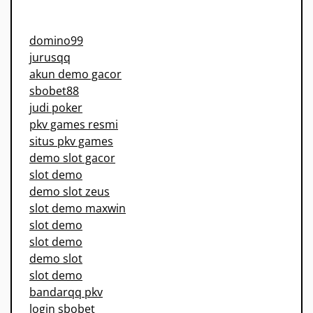
domino99
jurusqq
akun demo gacor
sbobet88
judi poker
pkv games resmi
situs pkv games
demo slot gacor
slot demo
demo slot zeus
slot demo maxwin
slot demo
slot demo
demo slot
slot demo
bandarqq pkv
login sbobet