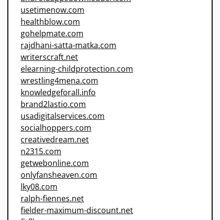
usetimenow.com
healthblow.com
gohelpmate.com
rajdhani-satta-matka.com
writerscraft.net
elearning-childprotection.com
wrestling4mena.com
knowledgeforall.info
brand2lastio.com
usadigitalservices.com
socialhoppers.com
creativedream.net
n2315.com
getwebonline.com
onlyfansheaven.com
lky08.com
ralph-fiennes.net
fielder-maximum-discount.net