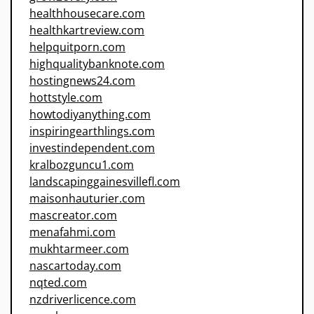
healthhousecare.com
healthkartreview.com
helpquitporn.com
highqualitybanknote.com
hostingnews24.com
hottstyle.com
howtodiyanything.com
inspiringearthlings.com
investindependent.com
kralbozguncu1.com
landscapinggainesvillefl.com
maisonhauturier.com
mascreator.com
menafahmi.com
mukhtarmeer.com
nascartoday.com
nqted.com
nzdriverlicence.com