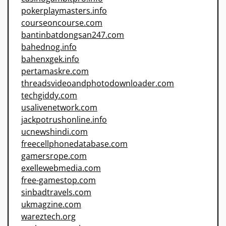
pokerplaymasters.info
courseoncourse.com
bantinbatdongsan247.com
bahednog.info
bahenxgek.info
pertamaskre.com
threadsvideoandphotodownloader.com
techgiddy.com
usalivenetwork.com
jackpotrushonline.info
ucnewshindi.com
freecellphonedatabase.com
gamersrope.com
exellewebmedia.com
free-gamestop.com
sinbadtravels.com
ukmagzine.com
wareztech.org