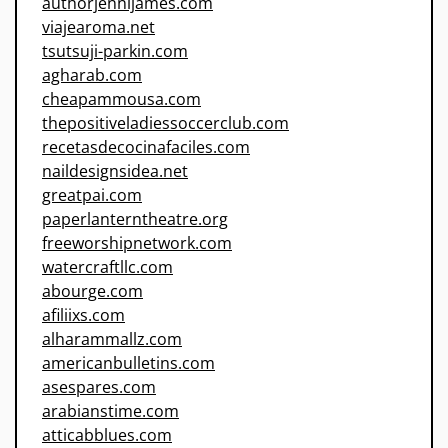
authorjennijames.com
viajearoma.net
tsutsuji-parkin.com
agharab.com
cheapammousa.com
thepositiveladiessoccerclub.com
recetasdecocinafaciles.com
naildesignsidea.net
greatpai.com
paperlanterntheatre.org
freeworshipnetwork.com
watercraftllc.com
abourge.com
afiliixs.com
alharammallz.com
americanbulletins.com
asespares.com
arabianstime.com
atticabblues.com