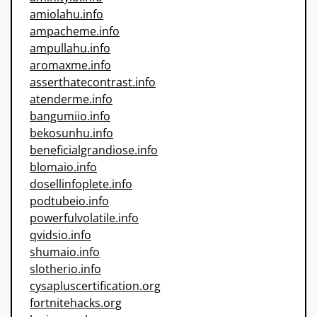
amiolahu.info
ampacheme.info
ampullahu.info
aromaxme.info
asserthatecontrast.info
atenderme.info
bangumiio.info
bekosunhu.info
beneficialgrandiose.info
blomaio.info
dosellinfoplete.info
podtubeio.info
powerfulvolatile.info
qvidsio.info
shumaio.info
slotherio.info
cysapluscertification.org
fortnitehacks.org