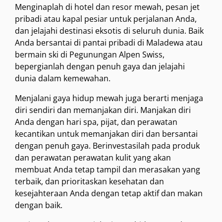
Menginaplah di hotel dan resor mewah, pesan jet
pribadi atau kapal pesiar untuk perjalanan Anda,
dan jelajahi destinasi eksotis di seluruh dunia. Baik
Anda bersantai di pantai pribadi di Maladewa atau
bermain ski di Pegunungan Alpen Swiss,
bepergianlah dengan penuh gaya dan jelajahi
dunia dalam kemewahan.
Menjalani gaya hidup mewah juga berarti menjaga
diri sendiri dan memanjakan diri. Manjakan diri
Anda dengan hari spa, pijat, dan perawatan
kecantikan untuk memanjakan diri dan bersantai
dengan penuh gaya. Berinvestasilah pada produk
dan perawatan perawatan kulit yang akan
membuat Anda tetap tampil dan merasakan yang
terbaik, dan prioritaskan kesehatan dan
kesejahteraan Anda dengan tetap aktif dan makan
dengan baik.