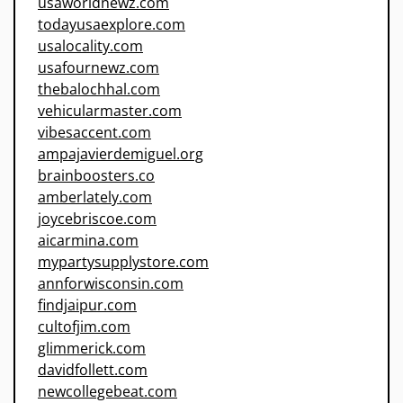
usaworldnewz.com
todayusaexplore.com
usalocality.com
usafournewz.com
thebalochhal.com
vehicularmaster.com
vibesaccent.com
ampajavierdemiguel.org
brainboosters.co
amberlately.com
joycebriscoe.com
aicarmina.com
mypartysupplystore.com
annforwisconsin.com
findjaipur.com
cultofjim.com
glimmerick.com
davidfollett.com
newcollegebeat.com