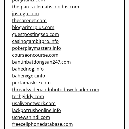
the-parcs-clematiscondos.com
jusu-gb.com
thecarepet.com
blogwriterplus.com
guestpostingseo.com
casinogambitpro.info
pokerplaymasters.info
courseoncourse.com
bantinbatdongsan247.com
bahednog.info
bahenxgek.info
pertamaskre.com
threadsvideoandphotodownloader.com
techgiddy.com
usalivenetwork.com
jackpotrushonline.info
ucnewshindi.com
freecellphonedatabase.com