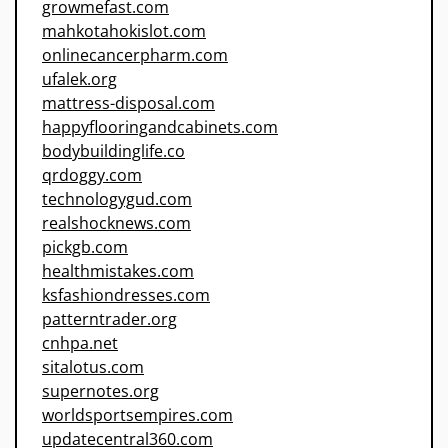
growmefast.com
mahkotahokislot.com
onlinecancerpharm.com
ufalek.org
mattress-disposal.com
happyflooringandcabinets.com
bodybuildinglife.co
qrdoggy.com
technologygud.com
realshocknews.com
pickgb.com
healthmistakes.com
ksfashiondresses.com
patterntrader.org
cnhpa.net
sitalotus.com
supernotes.org
worldsportsempires.com
updatecentral360.com