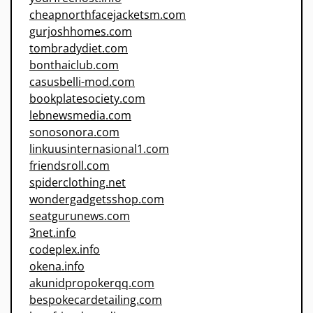
cheapnorthfacejacketsm.com
gurjoshhomes.com
tombradydiet.com
bonthaiclub.com
casusbelli-mod.com
bookplatesociety.com
lebnewsmedia.com
sonosonora.com
linkuusinternasional1.com
friendsroll.com
spiderclothing.net
wondergadgetsshop.com
seatgurunews.com
3net.info
codeplex.info
okena.info
akunidpropokerqq.com
bespokecardetailing.com