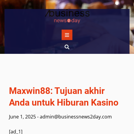
Skip
to
content
Maxwin88: Tujuan akhir
Anda untuk Hiburan Kasino
June 1, 2025
-
admin@businessnews2day.com
[ad_1]