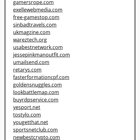
gamersrope.com
exellewebmedia.com
free-gamestop.com
sinbadtravels.com
ukmagzine.com
wareztech.org
usabestnetwork.com
jessepinkmanoutfit.com
umailsend.com
retarys.com
fasterformationcpf.com
goldensnuggles.com
lookbattlemap.com
buyrdpservice.com
yesport.net
tostylo.com
yougetthat.net
sportsnetclub.com
newbestcrypto.com