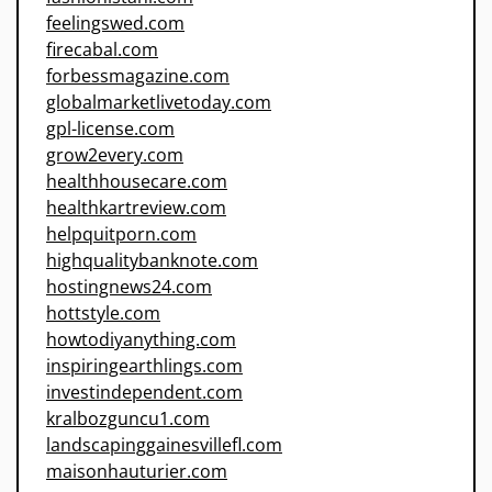
feelingswed.com
firecabal.com
forbessmagazine.com
globalmarketlivetoday.com
gpl-license.com
grow2every.com
healthhousecare.com
healthkartreview.com
helpquitporn.com
highqualitybanknote.com
hostingnews24.com
hottstyle.com
howtodiyanything.com
inspiringearthlings.com
investindependent.com
kralbozguncu1.com
landscapinggainesvillefl.com
maisonhauturier.com