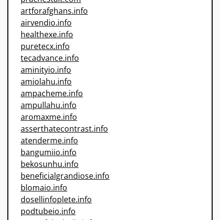
artforafghans.info
airvendio.info
healthexe.info
puretecx.info
tecadvance.info
aminityio.info
amiolahu.info
ampacheme.info
ampullahu.info
aromaxme.info
asserthatecontrast.info
atenderme.info
bangumiio.info
bekosunhu.info
beneficialgrandiose.info
blomaio.info
dosellinfoplete.info
podtubeio.info