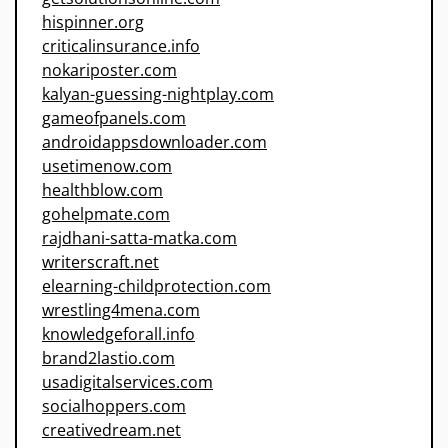
hispinner.org
criticalinsurance.info
nokariposter.com
kalyan-guessing-nightplay.com
gameofpanels.com
androidappsdownloader.com
usetimenow.com
healthblow.com
gohelpmate.com
rajdhani-satta-matka.com
writerscraft.net
elearning-childprotection.com
wrestling4mena.com
knowledgeforall.info
brand2lastio.com
usadigitalservices.com
socialhoppers.com
creativedream.net