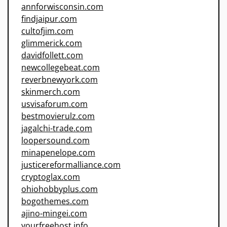
annforwisconsin.com
findjaipur.com
cultofjim.com
glimmerick.com
davidfollett.com
newcollegebeat.com
reverbnewyork.com
skinmerch.com
usvisaforum.com
bestmovierulz.com
jagalchi-trade.com
loopersound.com
minapenelope.com
justicereformalliance.com
cryptoglax.com
ohiohobbyplus.com
bogothemes.com
ajino-mingei.com
yourfreehost.info