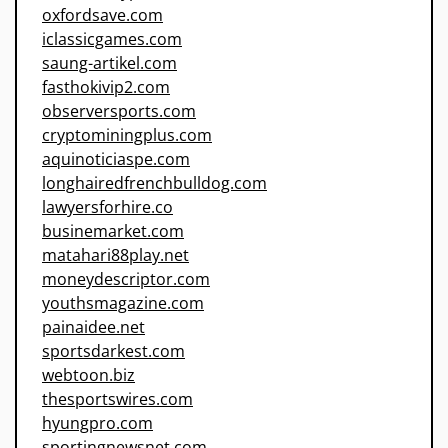
oxfordsave.com
iclassicgames.com
saung-artikel.com
fasthokivip2.com
observersports.com
cryptominingplus.com
aquinoticiaspe.com
longhairedfrenchbulldog.com
lawyersforhire.co
businemarket.com
matahari88play.net
moneydescriptor.com
youthsmagazine.com
painaidee.net
sportsdarkest.com
webtoon.biz
thesportswires.com
hyungpro.com
sportingnewsnet.com