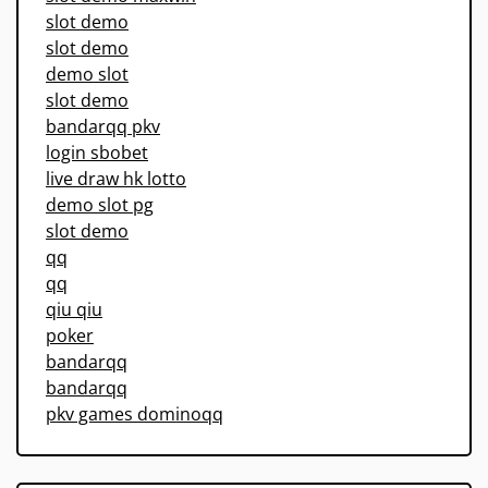
slot demo
slot demo
demo slot
slot demo
bandarqq pkv
login sbobet
live draw hk lotto
demo slot pg
slot demo
qq
qq
qiu qiu
poker
bandarqq
bandarqq
pkv games dominoqq