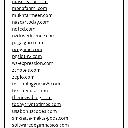
mascreator.com
menafahmi.com
mukhtarmeer.com
nascartoday.com
nqted.com
nzdriverlicence.com
pagalguru.com
pcegame.com
pgslot-r2.com
ws-expression.com
zchotels.com
zepfo.com
technologynews5.com
teknoeduka.com
thenews-blog.com
todaycryptotimes.com
usabonuscodes.com
sm-satta-makta-gods.com
softwaredegimnasios.com