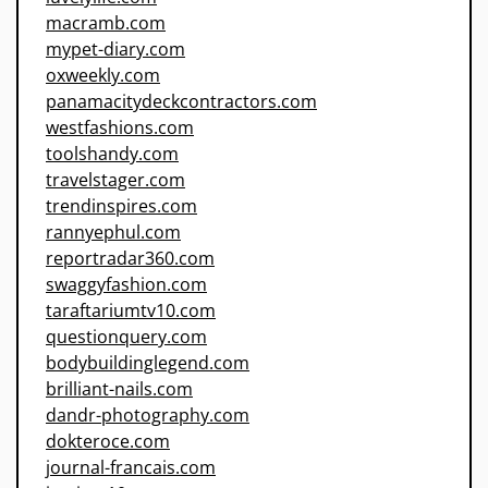
macramb.com
mypet-diary.com
oxweekly.com
panamacitydeckcontractors.com
westfashions.com
toolshandy.com
travelstager.com
trendinspires.com
rannyephul.com
reportradar360.com
swaggyfashion.com
taraftariumtv10.com
questionquery.com
bodybuildinglegend.com
brilliant-nails.com
dandr-photography.com
dokteroce.com
journal-francais.com