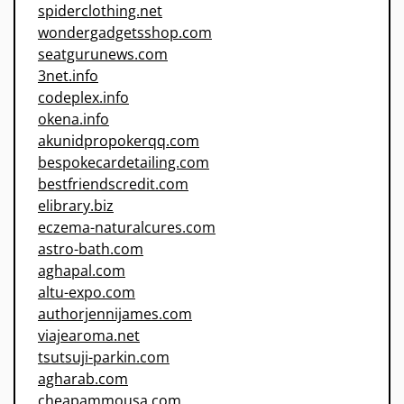
spiderclothing.net
wondergadgetsshop.com
seatgurunews.com
3net.info
codeplex.info
okena.info
akunidpropokerqq.com
bespokecardetailing.com
bestfriendscredit.com
elibrary.biz
eczema-naturalcures.com
astro-bath.com
aghapal.com
altu-expo.com
authorjennijames.com
viajearoma.net
tsutsuji-parkin.com
agharab.com
cheapammousa.com