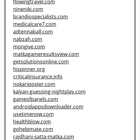
flowingtravel.com
nineniki.com
brandiospecialists.com
medicalcare7.com
adtennaball.com
nabzah.com
mongive.com
matkagameresultsview.com
getsolutionsonline.com
hispinner.org
criticalinsurance.info
nokariposter.com
kalyan-guessing-nightplay.com
gameofpanels.com
androidappsdownloader.com
usetimenow.com
healthblow.com
gohelpmate.com
rajdhani-satta-matka.com