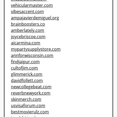
vehicularmaster.com
vibesaccent.com
ampajavierdemiguel.org
brainboosters.co
amberlately.com
joycebriscoe.com
aicarmina.com
mypartysupplystore.com
annforwisconsin.com
findjaipur.com
cultofjim.com
glimmerick.com
davidfollett.com
newcollegebeat.com
reverbnewyork.com
skinmerch.com
usvisaforum.com
bestmovierulz.com