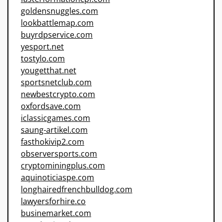
goldensnuggles.com
lookbattlemap.com
buyrdpservice.com
yesport.net
tostylo.com
yougetthat.net
sportsnetclub.com
newbestcrypto.com
oxfordsave.com
iclassicgames.com
saung-artikel.com
fasthokivip2.com
observersports.com
cryptominingplus.com
aquinoticiaspe.com
longhairedfrenchbulldog.com
lawyersforhire.co
businemarket.com