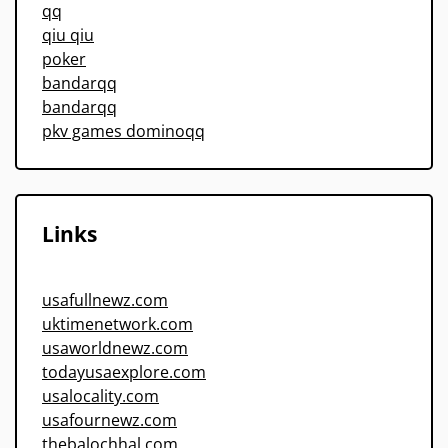
qq
qiu qiu
poker
bandarqq
bandarqq
pkv games dominoqq
Links
usafullnewz.com
uktimenetwork.com
usaworldnewz.com
todayusaexplore.com
usalocality.com
usafournewz.com
thebalochhal.com