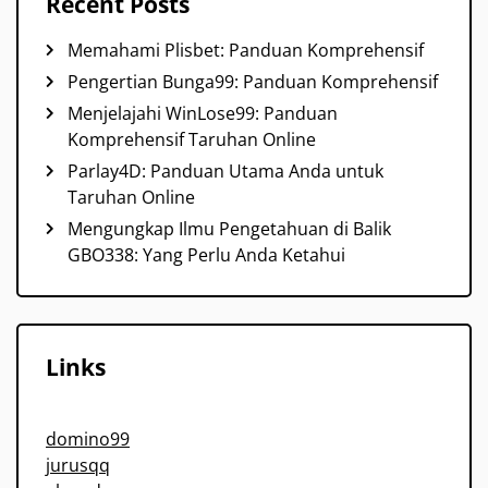
Recent Posts
Memahami Plisbet: Panduan Komprehensif
Pengertian Bunga99: Panduan Komprehensif
Menjelajahi WinLose99: Panduan
Komprehensif Taruhan Online
Parlay4D: Panduan Utama Anda untuk
Taruhan Online
Mengungkap Ilmu Pengetahuan di Balik
GBO338: Yang Perlu Anda Ketahui
Links
domino99
jurusqq