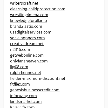
writerscraft.net
elearning-childprotection.com
wrestling4mena.com
knowledgeforall.info
brand2lastio.com
usadigitalservices.com
socialhoppers.com
creativedream.net
n2315.com
getwebonline.com
onlyfansheaven.com
lky08.com
ralph-fiennes.net
fielder-maximum-discount.net
fitfllex.com
genesisbusinesscredit.com
inforuang.com
kindsmarket.com
luvelylife.com