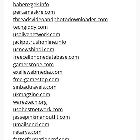
bahenxgek.info
pertamaskre.com
threadsvideoandphotodownloader.com
techgiddy.com
usalivenetwork.com
jackpotrushonline.info
ucnewshindi.com
freecellphonedatabase.com
gamersrope.com
exellewebmedia.com
free-gamestop.com
sinbadtravels.com
ukmagzine.com
wareztech.org
usabestnetwork.com
jessepinkmanoutfit.com
umailsend.com
retarys.com
fasterformationcpf.com