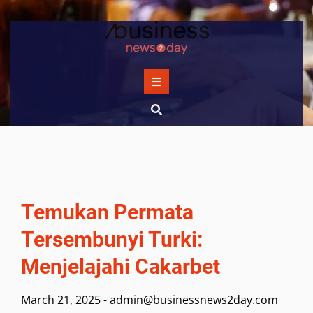
Skip
to
content
Temukan Permata
Tersembunyi Turki:
Menjelajahi Cakarbet
March 21, 2025
-
admin@businessnews2day.com