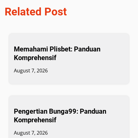
Related Post
Memahami Plisbet: Panduan
Komprehensif
August 7, 2026
Pengertian Bunga99: Panduan
Komprehensif
August 7, 2026