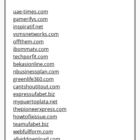
uae-times.com
gamerifys.com
inspiratif.net
vsmsnetworks.com
offthem.com
ibommatv.com
techporfit.com
bekasionline.com
nbusinessplan.com
greenlife360.com
cantshoutitout.com
expressufabet.biz
mypuertoplata.net
thepioneerxpress.com
howtofixissue.com
teamufabet.biz
webfullform.com
allviddownload.com