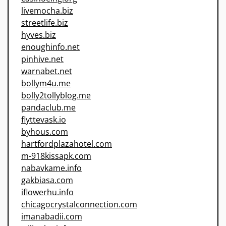
livemocha.biz
streetlife.biz
hyves.biz
enoughinfo.net
pinhive.net
warnabet.net
bollym4u.me
bolly2tollyblog.me
pandaclub.me
flyttevask.io
byhous.com
hartfordplazahotel.com
m-918kissapk.com
nabavkame.info
gakbiasa.com
iflowerhu.info
chicagocrystalconnection.com
imanabadii.com