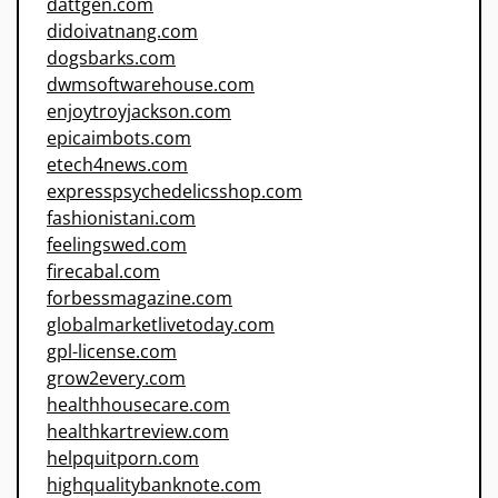
dattgen.com
didoivatnang.com
dogsbarks.com
dwmsoftwarehouse.com
enjoytroyjackson.com
epicaimbots.com
etech4news.com
expresspsychedelicsshop.com
fashionistani.com
feelingswed.com
firecabal.com
forbessmagazine.com
globalmarketlivetoday.com
gpl-license.com
grow2every.com
healthhousecare.com
healthkartreview.com
helpquitporn.com
highqualitybanknote.com