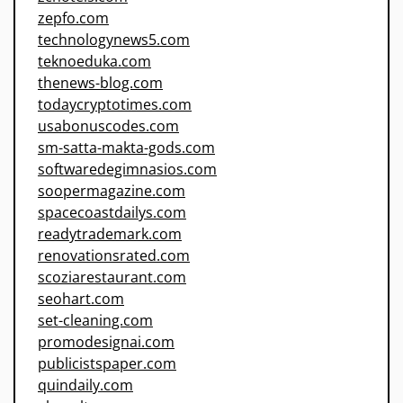
zepfo.com
technologynews5.com
teknoeduka.com
thenews-blog.com
todaycryptotimes.com
usabonuscodes.com
sm-satta-makta-gods.com
softwaredegimnasios.com
soopermagazine.com
spacecoastdailys.com
readytrademark.com
renovationsrated.com
scoziarestaurant.com
seohart.com
set-cleaning.com
promodesignai.com
publicistspaper.com
quindaily.com