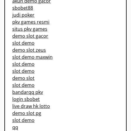
akun demo gacor
sbobet88
judi poker
pkv games resmi
situs pkv games
demo slot gacor
slot demo
demo slot zeus
slot demo maxwin
slot demo
slot demo
demo slot
slot demo
bandarqq pkv
login sbobet
live draw hk lotto
demo slot pg
slot demo
qq