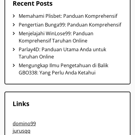
Recent Posts
Memahami Plisbet: Panduan Komprehensif
Pengertian Bunga99: Panduan Komprehensif
Menjelajahi WinLose99: Panduan
Komprehensif Taruhan Online
Parlay4D: Panduan Utama Anda untuk
Taruhan Online
Mengungkap Ilmu Pengetahuan di Balik
GBO338: Yang Perlu Anda Ketahui
Links
domino99
jurusqq