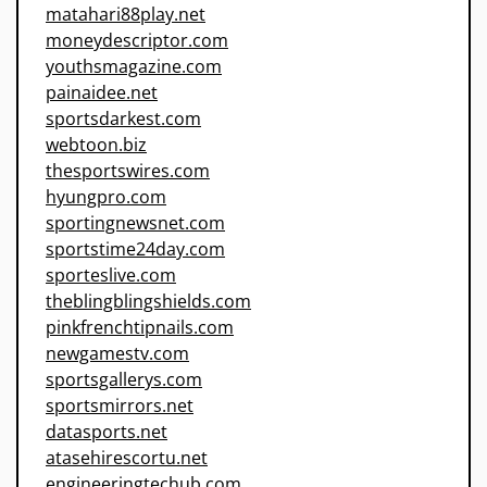
matahari88play.net
moneydescriptor.com
youthsmagazine.com
painaidee.net
sportsdarkest.com
webtoon.biz
thesportswires.com
hyungpro.com
sportingnewsnet.com
sportstime24day.com
sporteslive.com
theblingblingshields.com
pinkfrenchtipnails.com
newgamestv.com
sportsgallerys.com
sportsmirrors.net
datasports.net
atasehirescortu.net
engineeringtechub.com