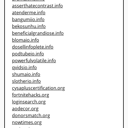
asserthatecontrast.info
atenderme.info
bangumiio.info
bekosunhu.info
beneficialgrandiose.info
blomaio.info
dosellinfoplete.info
podtubeio.info
powerfulvolatile.info
qvidsio.info
shumaio.info
slotherio.info
cysapluscertification.org
fortnitehacks.org
loginsearch.org
aodecor.org
donorsmatch.org
nowtimes.org