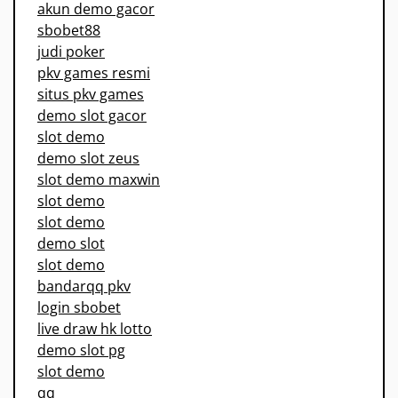
akun demo gacor
sbobet88
judi poker
pkv games resmi
situs pkv games
demo slot gacor
slot demo
demo slot zeus
slot demo maxwin
slot demo
slot demo
demo slot
slot demo
bandarqq pkv
login sbobet
live draw hk lotto
demo slot pg
slot demo
qq