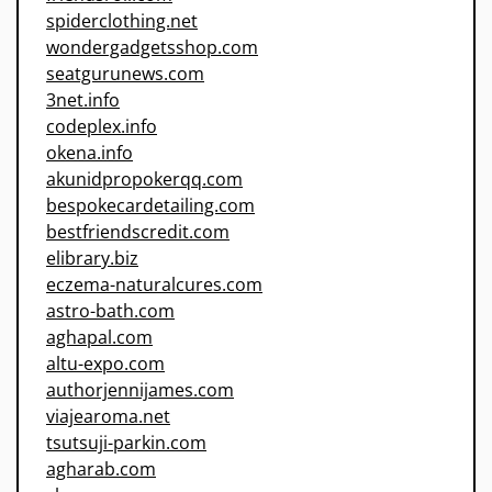
spiderclothing.net
wondergadgetsshop.com
seatgurunews.com
3net.info
codeplex.info
okena.info
akunidpropokerqq.com
bespokecardetailing.com
bestfriendscredit.com
elibrary.biz
eczema-naturalcures.com
astro-bath.com
aghapal.com
altu-expo.com
authorjennijames.com
viajearoma.net
tsutsuji-parkin.com
agharab.com