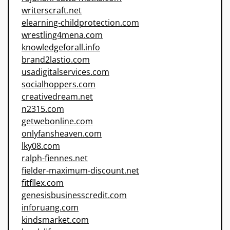
writerscraft.net
elearning-childprotection.com
wrestling4mena.com
knowledgeforall.info
brand2lastio.com
usadigitalservices.com
socialhoppers.com
creativedream.net
n2315.com
getwebonline.com
onlyfansheaven.com
lky08.com
ralph-fiennes.net
fielder-maximum-discount.net
fitfllex.com
genesisbusinesscredit.com
inforuang.com
kindsmarket.com