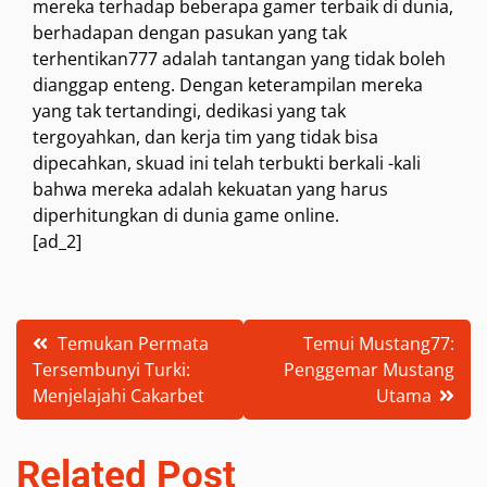
mereka terhadap beberapa gamer terbaik di dunia,
berhadapan dengan pasukan yang tak
terhentikan777 adalah tantangan yang tidak boleh
dianggap enteng. Dengan keterampilan mereka
yang tak tertandingi, dedikasi yang tak
tergoyahkan, dan kerja tim yang tidak bisa
dipecahkan, skuad ini telah terbukti berkali -kali
bahwa mereka adalah kekuatan yang harus
diperhitungkan di dunia game online.
[ad_2]
Post
Temukan Permata
Temui Mustang77:
Tersembunyi Turki:
Penggemar Mustang
navigation
Menjelajahi Cakarbet
Utama
Related Post