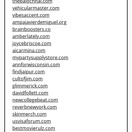
thebalochhal.com
vehicularmaster.com
vibesaccent.com
ampajavierdemiguel.org
brainboosters.co
amberlately.com
joycebriscoe.com
aicarmina.com
mypartysupplystore.com
annforwisconsin.com
findjaipur.com
cultofjim.com
glimmerick.com
davidfollett.com
newcollegebeat.com
reverbnewyork.com
skinmerch.com
usvisaforum.com
bestmovierulz.com