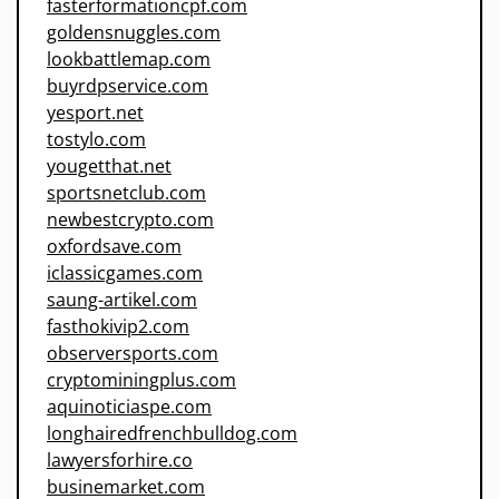
fasterformationcpf.com
goldensnuggles.com
lookbattlemap.com
buyrdpservice.com
yesport.net
tostylo.com
yougetthat.net
sportsnetclub.com
newbestcrypto.com
oxfordsave.com
iclassicgames.com
saung-artikel.com
fasthokivip2.com
observersports.com
cryptominingplus.com
aquinoticiaspe.com
longhairedfrenchbulldog.com
lawyersforhire.co
businemarket.com