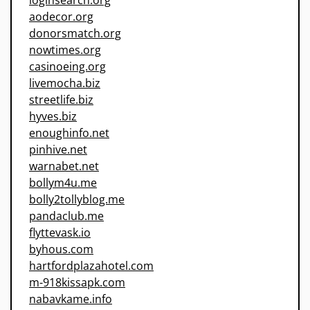
loginsearch.org
aodecor.org
donorsmatch.org
nowtimes.org
casinoeing.org
livemocha.biz
streetlife.biz
hyves.biz
enoughinfo.net
pinhive.net
warnabet.net
bollym4u.me
bolly2tollyblog.me
pandaclub.me
flyttevask.io
byhous.com
hartfordplazahotel.com
m-918kissapk.com
nabavkame.info