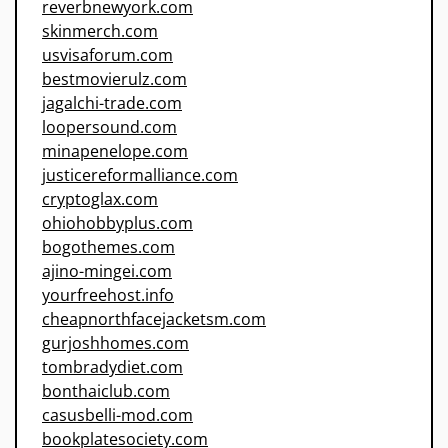
reverbnewyork.com
skinmerch.com
usvisaforum.com
bestmovierulz.com
jagalchi-trade.com
loopersound.com
minapenelope.com
justicereformalliance.com
cryptoglax.com
ohiohobbyplus.com
bogothemes.com
ajino-mingei.com
yourfreehost.info
cheapnorthfacejacketsm.com
gurjoshhomes.com
tombradydiet.com
bonthaiclub.com
casusbelli-mod.com
bookplatesociety.com