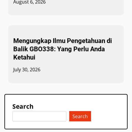
August 6, 2026
Mengungkap Ilmu Pengetahuan di
Balik GBO338: Yang Perlu Anda
Ketahui
July 30, 2026
Search
Search