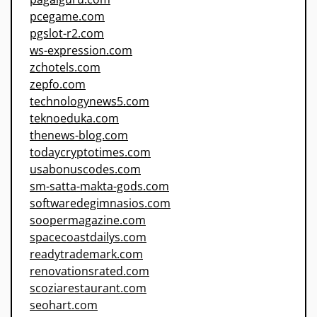
pcegame.com
pgslot-r2.com
ws-expression.com
zchotels.com
zepfo.com
technologynews5.com
teknoeduka.com
thenews-blog.com
todaycryptotimes.com
usabonuscodes.com
sm-satta-makta-gods.com
softwaredegimnasios.com
soopermagazine.com
spacecoastdailys.com
readytrademark.com
renovationsrated.com
scoziarestaurant.com
seohart.com