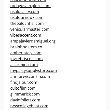
todayusaexplore.com
usalocality.com
usafournewz.com
thebalochhal.com
vehicularmaster.com
vibesaccent.com
ampajavierdemiguel.org
brainboosters.co
amberlately.com
joycebriscoe.com
aicarmina.com
mypartysupplystore.com
annforwisconsin.com
findjaipur.com
cultofjim.com
glimmerick.com
davidfollett.com
newcollegebeat.com