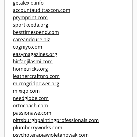
getalexio.info
accountaudittaxcon.com
prymprint.com
sportkeeda.org
besttimespend.com
careandcure.biz
cogniyo.com
easymagazines.org
hirfanjilasmi.com
hometricks.org
leathercraftpro.com
microgridpower.org
mixiqo.com
needglobe.com
ortocoach.com
passionawe.com
pittsburghpaintingprofessionals.com
plumberryworks.com
psychoterapiawioletanowak.com