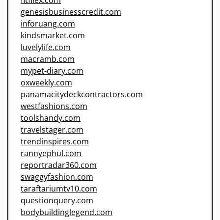
fitfllex.com
genesisbusinesscredit.com
inforuang.com
kindsmarket.com
luvelylife.com
macramb.com
mypet-diary.com
oxweekly.com
panamacitydeckcontractors.com
westfashions.com
toolshandy.com
travelstager.com
trendinspires.com
rannyephul.com
reportradar360.com
swaggyfashion.com
taraftariumtv10.com
questionquery.com
bodybuildinglegend.com