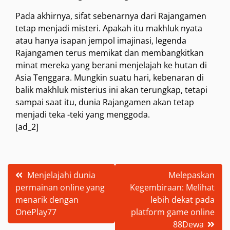
Pada akhirnya, sifat sebenarnya dari Rajangamen
tetap menjadi misteri. Apakah itu makhluk nyata
atau hanya isapan jempol imajinasi, legenda
Rajangamen terus memikat dan membangkitkan
minat mereka yang berani menjelajah ke hutan di
Asia Tenggara. Mungkin suatu hari, kebenaran di
balik makhluk misterius ini akan terungkap, tetapi
sampai saat itu, dunia Rajangamen akan tetap
menjadi teka -teki yang menggoda.
[ad_2]
Post
Menjelajahi dunia
Melepaskan
permainan online yang
Kegembiraan: Melihat
navigation
menarik dengan
lebih dekat pada
OnePlay77
platform game online
88Dewa