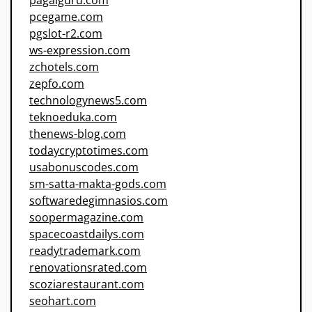
pagalguru.com
pcegame.com
pgslot-r2.com
ws-expression.com
zchotels.com
zepfo.com
technologynews5.com
teknoeduka.com
thenews-blog.com
todaycryptotimes.com
usabonuscodes.com
sm-satta-makta-gods.com
softwaredegimnasios.com
soopermagazine.com
spacecoastdailys.com
readytrademark.com
renovationsrated.com
scoziarestaurant.com
seohart.com