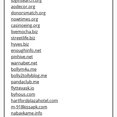
loginsearch.org
aodecor.org
donorsmatch.org
nowtimes.org
casinoeing.org
livemocha.biz
streetlife.biz
hyves.biz
enoughinfo.net
pinhive.net
warnabet.net
bollym4u.me
bolly2tollyblog.me
pandaclub.me
flyttevask.io
byhous.com
hartfordplazahotel.com
m-918kissapk.com
nabavkame.info