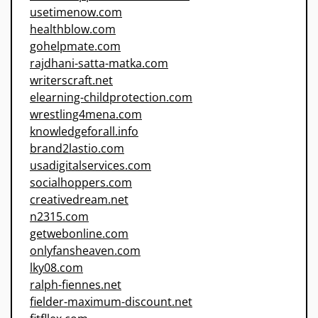
usetimenow.com
healthblow.com
gohelpmate.com
rajdhani-satta-matka.com
writerscraft.net
elearning-childprotection.com
wrestling4mena.com
knowledgeforall.info
brand2lastio.com
usadigitalservices.com
socialhoppers.com
creativedream.net
n2315.com
getwebonline.com
onlyfansheaven.com
lky08.com
ralph-fiennes.net
fielder-maximum-discount.net