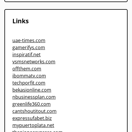
Links
uae-times.com
gamerifys.com
inspiratif.net
vsmsnetworks.com
offthem.com
ibommatv.com
techporfit.com
bekasionline.com
nbusinessplan.com
greenlife360.com
cantshoutitout.com
expressufabet.biz
mypuertoplata.net