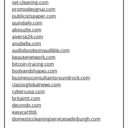
set-cleaning.com
promodesignai.com
publicistspaper.com
quindaily.com
abosulte.com
aiverse24.com
anubella.com
audiobooksonaudible.com
beautenetwork.com
bitcoin-tracing.com
bodyandshapes.com
businessconsultantsroundrock.com
classicglobalnews.com
cybercusp.com
britaintt.com
deconds.com
easycartltd-
domesticcleaningservicesedinburgh.com