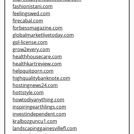
fashionistani.com
feelingswed.com
firecabal.com
forbessmagazine.com
globalmarketlivetoday.com
gpl-license.com
grow2every.com
healthhousecare.com
healthkartreview.com
helpquitporn.com
highqualitybanknote.com
hostingnews24.com
hottstyle.com
howtodiyanything.com
inspiringearthlings.com
investindependent.com
kralbozguncu1.com
landscapinggainesvillefl.com