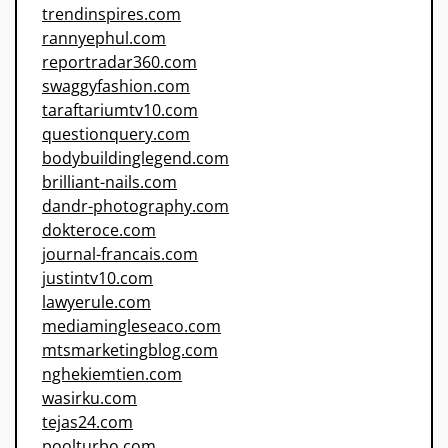
trendinspires.com
rannyephul.com
reportradar360.com
swaggyfashion.com
taraftariumtv10.com
questionquery.com
bodybuildinglegend.com
brilliant-nails.com
dandr-photography.com
dokteroce.com
journal-francais.com
justintv10.com
lawyerule.com
mediamingleseaco.com
mtsmarketingblog.com
nghekiemtien.com
wasirku.com
tejas24.com
poolturbo.com