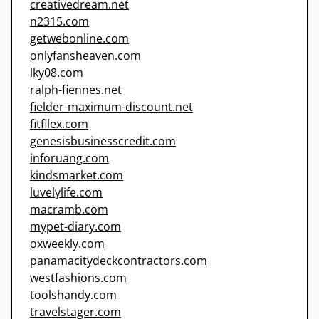
creativedream.net
n2315.com
getwebonline.com
onlyfansheaven.com
lky08.com
ralph-fiennes.net
fielder-maximum-discount.net
fitfllex.com
genesisbusinesscredit.com
inforuang.com
kindsmarket.com
luvelylife.com
macramb.com
mypet-diary.com
oxweekly.com
panamacitydeckcontractors.com
westfashions.com
toolshandy.com
travelstager.com