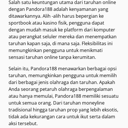
Salah satu keuntungan utama dari taruhan online
dengan Pandora188 adalah kenyamanan yang
ditawarkannya. Alih -alih harus bepergian ke
sportbook atau kasino fisik, pengguna dapat
dengan mudah masuk ke platform dari komputer
atau perangkat seluler mereka dan menempatkan
taruhan kapan saja, di mana saja. Fleksibilitas ini
memungkinkan pengguna untuk menikmati
sensasi taruhan online tanpa kerumitan.
Selain itu, Pandora188 menawarkan berbagai opsi
taruhan, memungkinkan pengguna untuk memilih
dari berbagai jenis olahraga dan taruhan. Apakah
Anda seorang petaruh olahraga berpengalaman
atau hanya memulai, Pandora188 memiliki sesuatu
untuk semua orang. Dari taruhan moneyline
tradisional hingga taruhan prop yang lebih eksotis,
tidak ada kekurangan cara untuk ikut serta dalam
aksi tersebut.