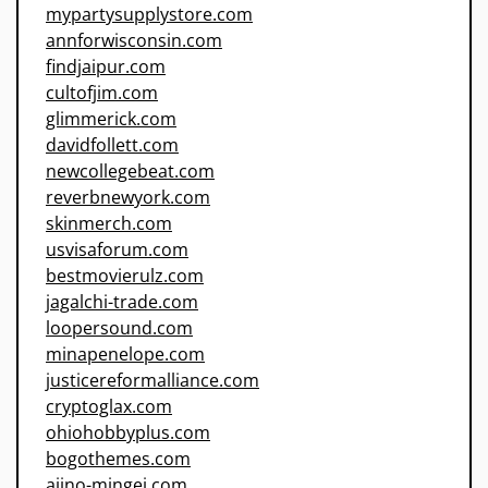
mypartysupplystore.com
annforwisconsin.com
findjaipur.com
cultofjim.com
glimmerick.com
davidfollett.com
newcollegebeat.com
reverbnewyork.com
skinmerch.com
usvisaforum.com
bestmovierulz.com
jagalchi-trade.com
loopersound.com
minapenelope.com
justicereformalliance.com
cryptoglax.com
ohiohobbyplus.com
bogothemes.com
ajino-mingei.com