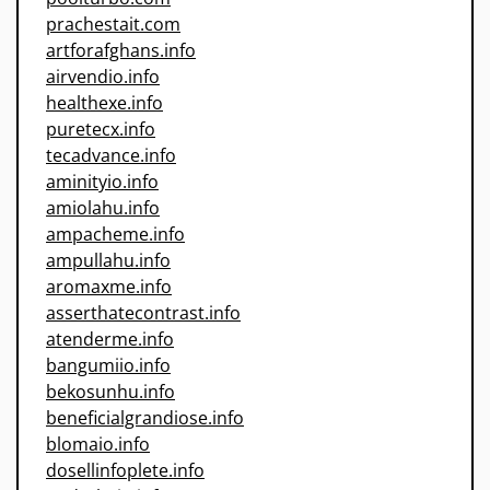
prachestait.com
artforafghans.info
airvendio.info
healthexe.info
puretecx.info
tecadvance.info
aminityio.info
amiolahu.info
ampacheme.info
ampullahu.info
aromaxme.info
asserthatecontrast.info
atenderme.info
bangumiio.info
bekosunhu.info
beneficialgrandiose.info
blomaio.info
dosellinfoplete.info