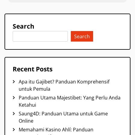
Search
Search
Recent Posts
Apa itu Gajibet? Panduan Komprehensif
untuk Pemula
Panduan Utama Majestibet: Yang Perlu Anda
Ketahui
Saung4D: Panduan Utama untuk Game
Online
Memahami Kasino Ahlí: Panduan