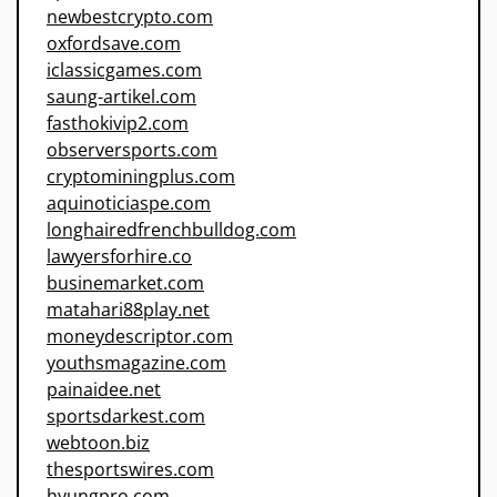
newbestcrypto.com
oxfordsave.com
iclassicgames.com
saung-artikel.com
fasthokivip2.com
observersports.com
cryptominingplus.com
aquinoticiaspe.com
longhairedfrenchbulldog.com
lawyersforhire.co
businemarket.com
matahari88play.net
moneydescriptor.com
youthsmagazine.com
painaidee.net
sportsdarkest.com
webtoon.biz
thesportswires.com
hyungpro.com