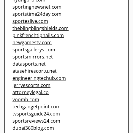
sportingnewsnet.com
sportstime24day.com
sporteslive.com
theblingblingshields.com
pinkfrenchtipnails.com
newgamestv.com
sportsgallerys.com
sportsmirrors.net
datasports.net
atasehirescortu.net
engineeringtechub.com
jerryescorts.com
attorneylegal.co
voomb.com
techgadgetpoint.com
tvsportsguide24.com
sportsreviews24.com
dubai360blog.com