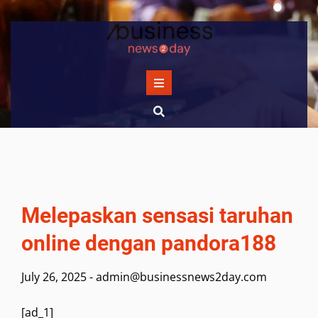
Skip
to
content
Melepaskan sensasi taruhan
online dengan pandora188
July 26, 2025
-
admin@businessnews2day.com
[ad_1]