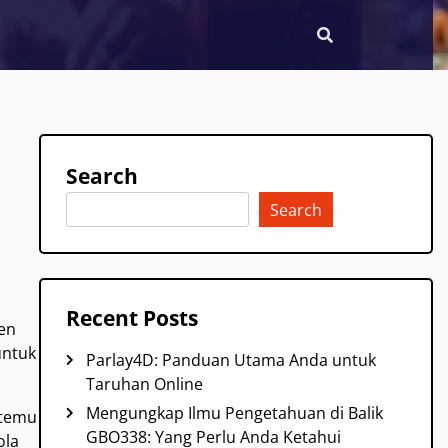
n
Search
Search
Recent Posts
en
untuk
Parlay4D: Panduan Utama Anda untuk
Taruhan Online
Mengungkap Ilmu Pengetahuan di Balik
 temu
GBO338: Yang Perlu Anda Ketahui
ola