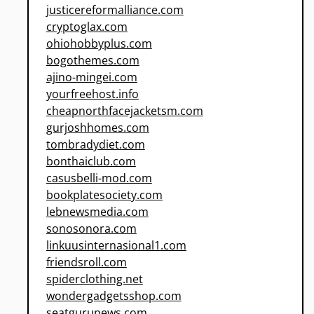
justicereformalliance.com
cryptoglax.com
ohiohobbyplus.com
bogothemes.com
ajino-mingei.com
yourfreehost.info
cheapnorthfacejacketsm.com
gurjoshhomes.com
tombradydiet.com
bonthaiclub.com
casusbelli-mod.com
bookplatesociety.com
lebnewsmedia.com
sonosonora.com
linkuusinternasional1.com
friendsroll.com
spiderclothing.net
wondergadgetsshop.com
seatgurunews.com