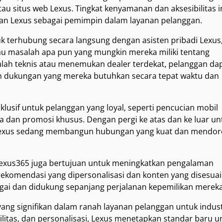
au situs web Lexus. Tingkat kenyamanan dan aksesibilitas i
kan Lexus sebagai pemimpin dalam layanan pelanggan.
k terhubung secara langsung dengan asisten pribadi Lexus
 masalah apa pun yang mungkin mereka miliki tentang
ah teknis atau menemukan dealer terdekat, pelanggan da
n dukungan yang mereka butuhkan secara tepat waktu dan
lusif untuk pelanggan yang loyal, seperti pencucian mobil
ara dan promosi khusus. Dengan pergi ke atas dan ke luar un
Lexus sedang membangun hubungan yang kuat dan mendo
 Lexus365 juga bertujuan untuk meningkatkan pengalaman
rekomendasi yang dipersonalisasi dan konten yang disesuai
ai dan didukung sepanjang perjalanan kepemilikan mereka
ng signifikan dalam ranah layanan pelanggan untuk indust
itas, dan personalisasi, Lexus menetapkan standar baru u