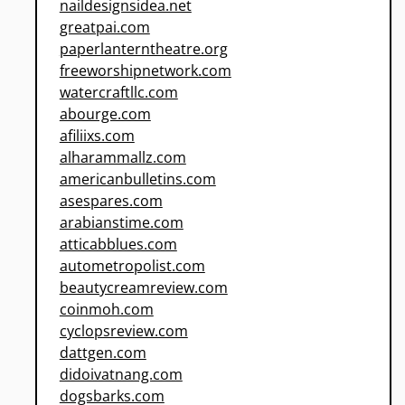
naildesignsidea.net
greatpai.com
paperlanterntheatre.org
freeworshipnetwork.com
watercraftllc.com
abourge.com
afiliixs.com
alharammallz.com
americanbulletins.com
asespares.com
arabianstime.com
atticabblues.com
autometropolist.com
beautycreamreview.com
coinmoh.com
cyclopsreview.com
dattgen.com
didoivatnang.com
dogsbarks.com