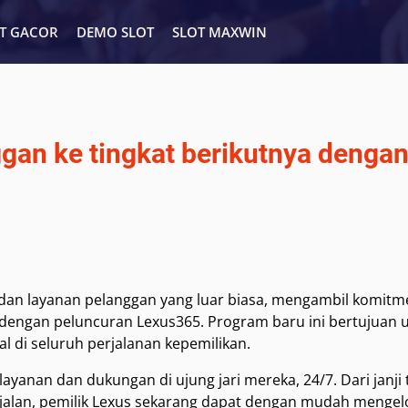
T GACOR
DEMO SLOT
SLOT MAXWIN
an ke tingkat berikutnya denga
 dan layanan pelanggan yang luar biasa, mengambil komitm
 dengan peluncuran Lexus365. Program baru ini bertujuan 
di seluruh perjalanan kepemilikan.
yanan dan dukungan di ujung jari mereka, 24/7. Dari janji
jalan, pemilik Lexus sekarang dapat dengan mudah mengel