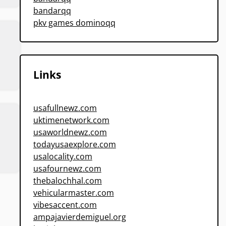
bandarqq
pkv games dominoqq
Links
usafullnewz.com
uktimenetwork.com
usaworldnewz.com
todayusaexplore.com
usalocality.com
usafournewz.com
thebalochhal.com
vehicularmaster.com
vibesaccent.com
ampajavierdemiguel.org