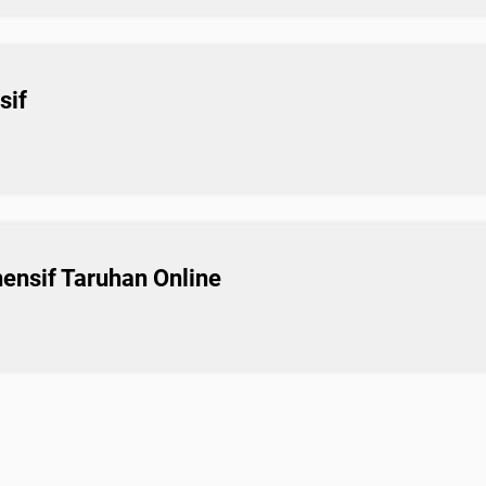
sif
ensif Taruhan Online