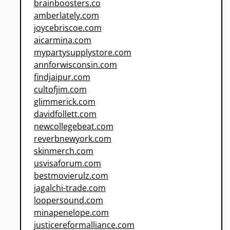
brainboosters.co
amberlately.com
joycebriscoe.com
aicarmina.com
mypartysupplystore.com
annforwisconsin.com
findjaipur.com
cultofjim.com
glimmerick.com
davidfollett.com
newcollegebeat.com
reverbnewyork.com
skinmerch.com
usvisaforum.com
bestmovierulz.com
jagalchi-trade.com
loopersound.com
minapenelope.com
justicereformalliance.com