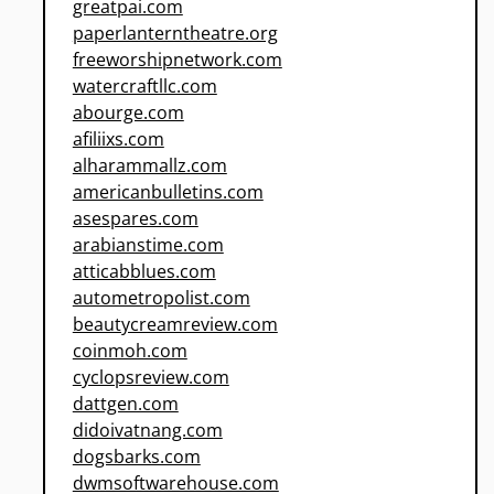
greatpai.com
paperlanterntheatre.org
freeworshipnetwork.com
watercraftllc.com
abourge.com
afiliixs.com
alharammallz.com
americanbulletins.com
asespares.com
arabianstime.com
atticabblues.com
autometropolist.com
beautycreamreview.com
coinmoh.com
cyclopsreview.com
dattgen.com
didoivatnang.com
dogsbarks.com
dwmsoftwarehouse.com