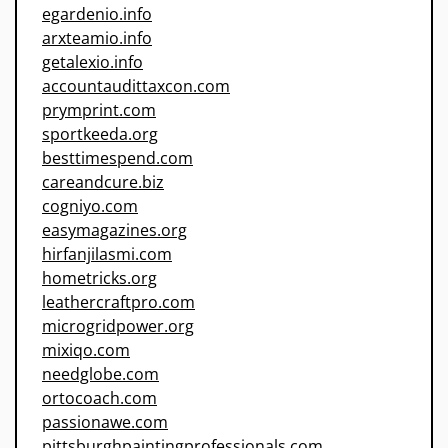
egardenio.info
arxteamio.info
getalexio.info
accountaudittaxcon.com
prymprint.com
sportkeeda.org
besttimespend.com
careandcure.biz
cogniyo.com
easymagazines.org
hirfanjilasmi.com
hometricks.org
leathercraftpro.com
microgridpower.org
mixiqo.com
needglobe.com
ortocoach.com
passionawe.com
pittsburghpaintingprofessionals.com