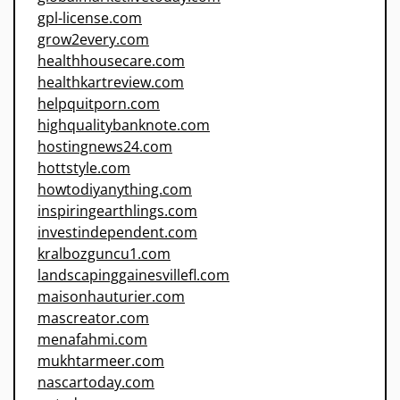
gpl-license.com
grow2every.com
healthhousecare.com
healthkartreview.com
helpquitporn.com
highqualitybanknote.com
hostingnews24.com
hottstyle.com
howtodiyanything.com
inspiringearthlings.com
investindependent.com
kralbozguncu1.com
landscapinggainesvillefl.com
maisonhauturier.com
mascreator.com
menafahmi.com
mukhtarmeer.com
nascartoday.com