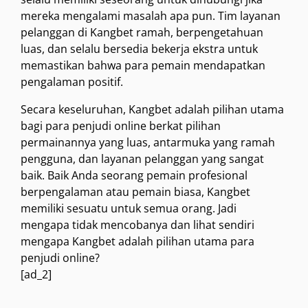
mereka mengalami masalah apa pun. Tim layanan
pelanggan di Kangbet ramah, berpengetahuan
luas, dan selalu bersedia bekerja ekstra untuk
memastikan bahwa para pemain mendapatkan
pengalaman positif.
Secara keseluruhan, Kangbet adalah pilihan utama
bagi para penjudi online berkat pilihan
permainannya yang luas, antarmuka yang ramah
pengguna, dan layanan pelanggan yang sangat
baik. Baik Anda seorang pemain profesional
berpengalaman atau pemain biasa, Kangbet
memiliki sesuatu untuk semua orang. Jadi
mengapa tidak mencobanya dan lihat sendiri
mengapa Kangbet adalah pilihan utama para
penjudi online?
[ad_2]