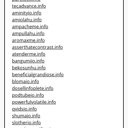
tecadvance.info
aminityio.info
amiolahu.info
ampacheme.info
ampullahu.info
aromaxme.info
asserthatecontrast.info
atenderme.info
bangumiio.info
bekosunhu.info
beneficialgrandiose.info
blomaio.info
dosellinfoplete.info
podtubeio.info
powerfulvolatile.info
qvidsio.info
shumaio.info
slotherio.info