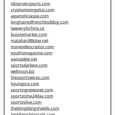
observersports.com
cryptominingplus.com
aquinoticiaspe.com
longhairedfrenchbulldog.com
lawyersforhire.co
businemarket.com
matahari88play.net
moneydescriptor.com
youthsmagazine.com
painaidee.net
sportsdarkest.com
webtoon.biz
thesportswires.com
hyungpro.com
sportingnewsnet.com
sportstime24day.com
sporteslive.com
theblingblingshields.com
pinkfrenchtipnails.com