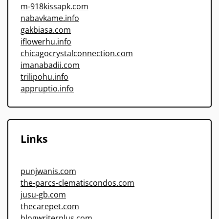
m-918kissapk.com
nabavkame.info
gakbiasa.com
iflowerhu.info
chicagocrystalconnection.com
imanabadii.com
trilipohu.info
appruptio.info
Links
punjwanis.com
the-parcs-clematiscondos.com
jusu-gb.com
thecarepet.com
blogwriterplus.com