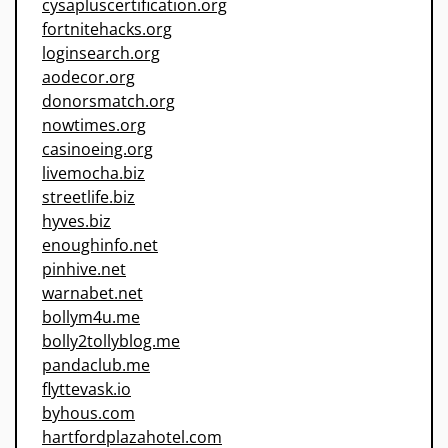
cysapluscertification.org
fortnitehacks.org
loginsearch.org
aodecor.org
donorsmatch.org
nowtimes.org
casinoeing.org
livemocha.biz
streetlife.biz
hyves.biz
enoughinfo.net
pinhive.net
warnabet.net
bollym4u.me
bolly2tollyblog.me
pandaclub.me
flyttevask.io
byhous.com
hartfordplazahotel.com