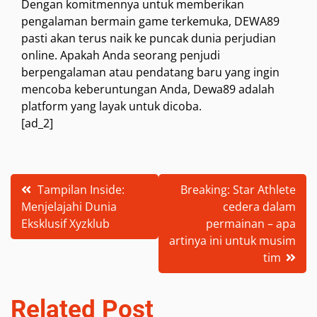
Dengan komitmennya untuk memberikan
pengalaman bermain game terkemuka, DEWA89
pasti akan terus naik ke puncak dunia perjudian
online. Apakah Anda seorang penjudi
berpengalaman atau pendatang baru yang ingin
mencoba keberuntungan Anda, Dewa89 adalah
platform yang layak untuk dicoba.
[ad_2]
Post
Tampilan Inside:
Breaking: Star Athlete
Menjelajahi Dunia
cedera dalam
navigation
Eksklusif Xyzklub
permainan – apa
artinya ini untuk musim
tim
Related Post