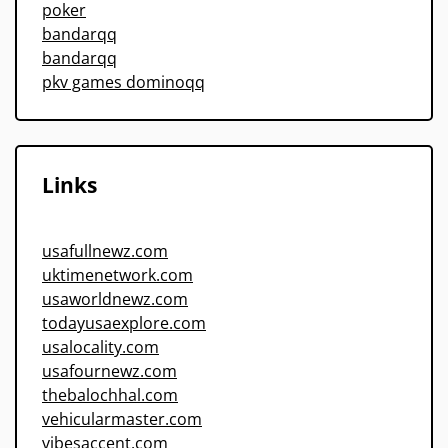
poker
bandarqq
bandarqq
pkv games dominoqq
Links
usafullnewz.com
uktimenetwork.com
usaworldnewz.com
todayusaexplore.com
usalocality.com
usafournewz.com
thebalochhal.com
vehicularmaster.com
vibesaccent.com