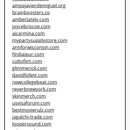
ampajavierdemiguel.org
brainboosters.co
amberlately.com
joycebriscoe.com
aicarmina.com
mypartysupplystore.com
annforwisconsin.com
findjaipur.com
cultofjim.com
glimmerick.com
davidfollett.com
newcollegebeat.com
reverbnewyork.com
skinmerch.com
usvisaforum.com
bestmovierulz.com
jagalchi-trade.com
loopersound.com