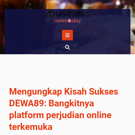
Skip
to
content
Mengungkap Kisah Sukses
DEWA89: Bangkitnya
platform perjudian online
terkemuka