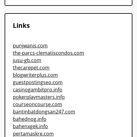
Links
punjwanis.com
the-parcs-clematiscondos.com
jusu-gb.com
thecarepet.com
blogwriterplus.com
guestpostingseo.com
casinogambitpro.info
pokerplaymasters.info
courseoncourse.com
bantinbatdongsan247.com
bahednog.info
bahenxgek.info
pertamaskre.com