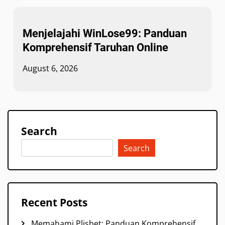
Menjelajahi WinLose99: Panduan
Komprehensif Taruhan Online
August 6, 2026
Search
Search
Recent Posts
Memahami Plisbet: Panduan Komprehensif