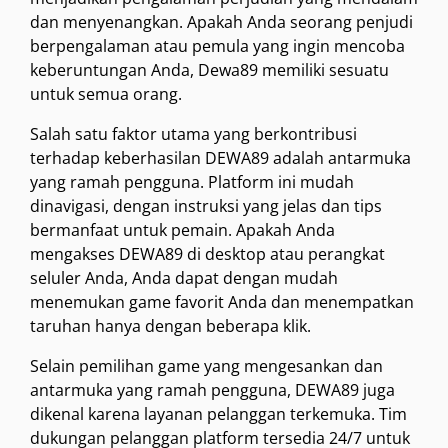
dan menyenangkan. Apakah Anda seorang penjudi
berpengalaman atau pemula yang ingin mencoba
keberuntungan Anda, Dewa89 memiliki sesuatu
untuk semua orang.
Salah satu faktor utama yang berkontribusi
terhadap keberhasilan DEWA89 adalah antarmuka
yang ramah pengguna. Platform ini mudah
dinavigasi, dengan instruksi yang jelas dan tips
bermanfaat untuk pemain. Apakah Anda
mengakses DEWA89 di desktop atau perangkat
seluler Anda, Anda dapat dengan mudah
menemukan game favorit Anda dan menempatkan
taruhan hanya dengan beberapa klik.
Selain pemilihan game yang mengesankan dan
antarmuka yang ramah pengguna, DEWA89 juga
dikenal karena layanan pelanggan terkemuka. Tim
dukungan pelanggan platform tersedia 24/7 untuk