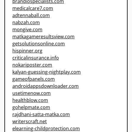
brandiospecialists.com
medicalcare7.com
adtennaball.com
nabzah.com
mongive.com
matkagameresultsview.com
getsolutionsonline.com
hispinner.org
criticalinsurance.info
nokariposter.com
kalyan-guessing-nightplay.com
gameofpanels.com
androidappsdownloader.com
usetimenow.com
healthblow.com
gohelpmate.com
rajdhani-satta-matka.com
writerscraft.net
elearning-childprotection.com