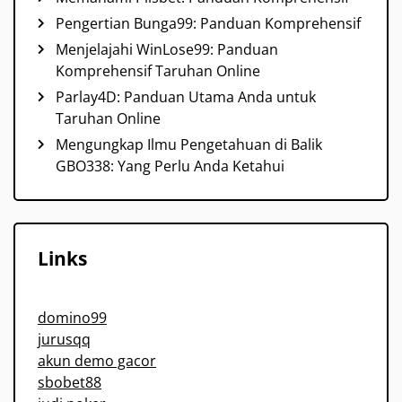
Pengertian Bunga99: Panduan Komprehensif
Menjelajahi WinLose99: Panduan
Komprehensif Taruhan Online
Parlay4D: Panduan Utama Anda untuk
Taruhan Online
Mengungkap Ilmu Pengetahuan di Balik
GBO338: Yang Perlu Anda Ketahui
Links
domino99
jurusqq
akun demo gacor
sbobet88