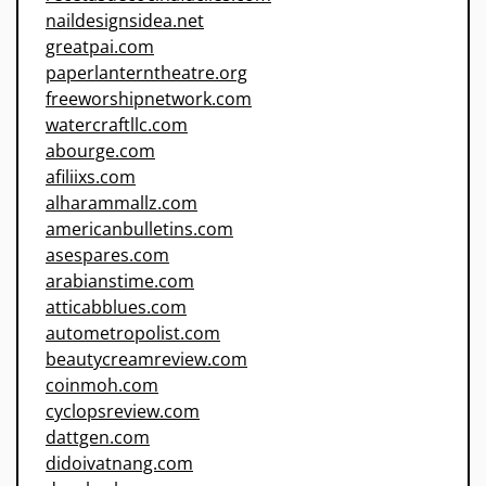
naildesignsidea.net
greatpai.com
paperlanterntheatre.org
freeworshipnetwork.com
watercraftllc.com
abourge.com
afiliixs.com
alharammallz.com
americanbulletins.com
asespares.com
arabianstime.com
atticabblues.com
autometropolist.com
beautycreamreview.com
coinmoh.com
cyclopsreview.com
dattgen.com
didoivatnang.com