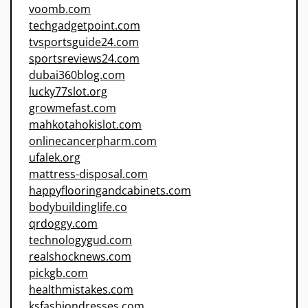
voomb.com
techgadgetpoint.com
tvsportsguide24.com
sportsreviews24.com
dubai360blog.com
lucky77slot.org
growmefast.com
mahkotahokislot.com
onlinecancerpharm.com
ufalek.org
mattress-disposal.com
happyflooringandcabinets.com
bodybuildinglife.co
qrdoggy.com
technologygud.com
realshocknews.com
pickgb.com
healthmistakes.com
ksfashiondresses.com