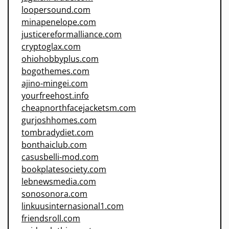
loopersound.com
minapenelope.com
justicereformalliance.com
cryptoglax.com
ohiohobbyplus.com
bogothemes.com
ajino-mingei.com
yourfreehost.info
cheapnorthfacejacketsm.com
gurjoshhomes.com
tombradydiet.com
bonthaiclub.com
casusbelli-mod.com
bookplatesociety.com
lebnewsmedia.com
sonosonora.com
linkuusinternasional1.com
friendsroll.com