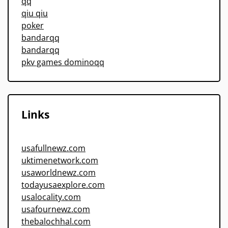
qq
qiu qiu
poker
bandarqq
bandarqq
pkv games dominoqq
Links
usafullnewz.com
uktimenetwork.com
usaworldnewz.com
todayusaexplore.com
usalocality.com
usafournewz.com
thebalochhal.com