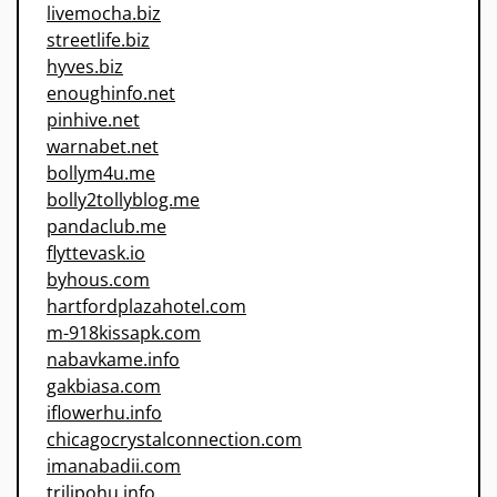
livemocha.biz
streetlife.biz
hyves.biz
enoughinfo.net
pinhive.net
warnabet.net
bollym4u.me
bolly2tollyblog.me
pandaclub.me
flyttevask.io
byhous.com
hartfordplazahotel.com
m-918kissapk.com
nabavkame.info
gakbiasa.com
iflowerhu.info
chicagocrystalconnection.com
imanabadii.com
trilipohu.info