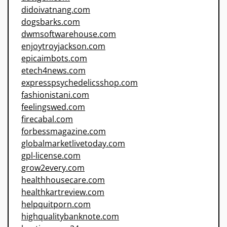
didoivatnang.com
dogsbarks.com
dwmsoftwarehouse.com
enjoytroyjackson.com
epicaimbots.com
etech4news.com
expresspsychedelicsshop.com
fashionistani.com
feelingswed.com
firecabal.com
forbessmagazine.com
globalmarketlivetoday.com
gpl-license.com
grow2every.com
healthhousecare.com
healthkartreview.com
helpquitporn.com
highqualitybanknote.com