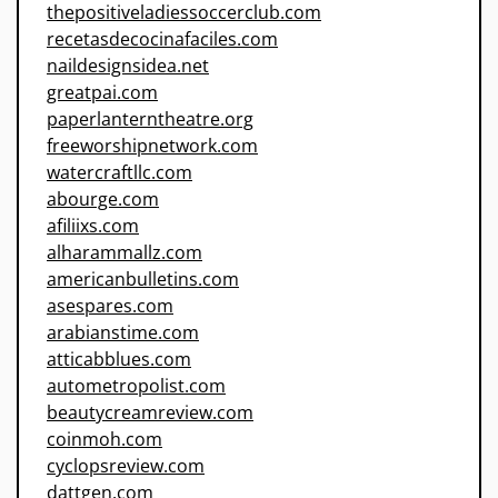
thepositiveladiessoccerclub.com
recetasdecocinafaciles.com
naildesignsidea.net
greatpai.com
paperlanterntheatre.org
freeworshipnetwork.com
watercraftllc.com
abourge.com
afiliixs.com
alharammallz.com
americanbulletins.com
asespares.com
arabianstime.com
atticabblues.com
autometropolist.com
beautycreamreview.com
coinmoh.com
cyclopsreview.com
dattgen.com