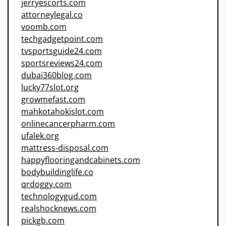
jerryescorts.com
attorneylegal.co
voomb.com
techgadgetpoint.com
tvsportsguide24.com
sportsreviews24.com
dubai360blog.com
lucky77slot.org
growmefast.com
mahkotahokislot.com
onlinecancerpharm.com
ufalek.org
mattress-disposal.com
happyflooringandcabinets.com
bodybuildinglife.co
qrdoggy.com
technologygud.com
realshocknews.com
pickgb.com