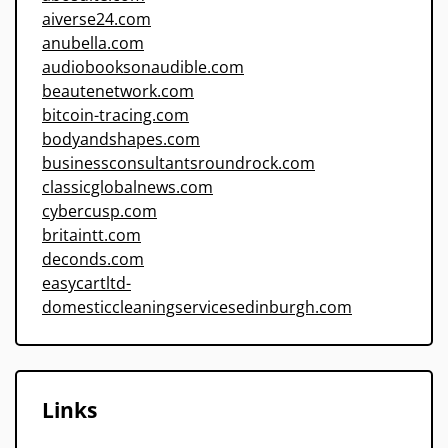
aiverse24.com
anubella.com
audiobooksonaudible.com
beautenetwork.com
bitcoin-tracing.com
bodyandshapes.com
businessconsultantsroundrock.com
classicglobalnews.com
cybercusp.com
britaintt.com
deconds.com
easycartltd-
domesticcleaningservicesedinburgh.com
Links