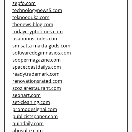
zepfo.com
technologynews5.com
teknoeduka.com
thenews-blog.com
todaycryptotimes.com
usabonuscodes.com
sm-satta-makta-gods.com
softwaredegimnasios.com
soopermagazine.com
spacecoastdailys.com
readytrademark.com
renovationsrated.com
scoziarestaurant.com
seohart.com
set-cleaning.com
promodesignai.com
publicistspaper.com
quindaily.com
abosulte.com