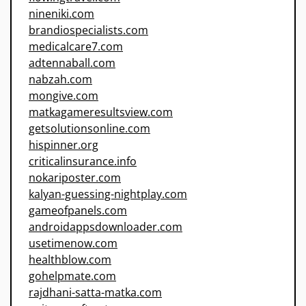
nineniki.com
brandiospecialists.com
medicalcare7.com
adtennaball.com
nabzah.com
mongive.com
matkagameresultsview.com
getsolutionsonline.com
hispinner.org
criticalinsurance.info
nokariposter.com
kalyan-guessing-nightplay.com
gameofpanels.com
androidappsdownloader.com
usetimenow.com
healthblow.com
gohelpmate.com
rajdhani-satta-matka.com