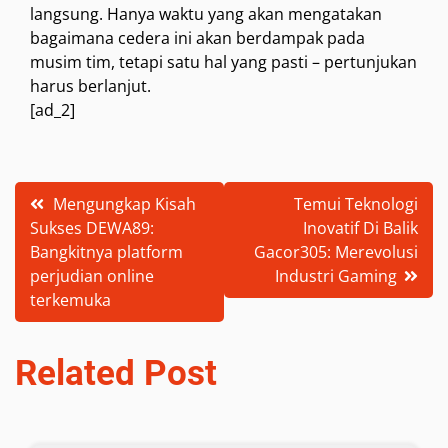
langsung. Hanya waktu yang akan mengatakan
bagaimana cedera ini akan berdampak pada
musim tim, tetapi satu hal yang pasti – pertunjukan
harus berlanjut.
[ad_2]
Post
Mengungkap Kisah
Temui Teknologi
Sukses DEWA89:
Inovatif Di Balik
navigation
Bangkitnya platform
Gacor305: Merevolusi
perjudian online
Industri Gaming
terkemuka
Related Post