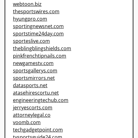
webtoon.biz
thesportswires.com
hyungpro.com
sportingnewsnet.com
sportstime24day.com
sporteslive.com
theblingblingshields.com
pinkfrenchtipnails.com
newgamestv.com
sportsgallerys.com
sportsmirrors.net
datasports.net
atasehirescortu.net
engineeringtechub.com
jerryescorts.com
attorneylegal.co
voomb.com
techgadgetpoint.com
tvsportsguide24.com