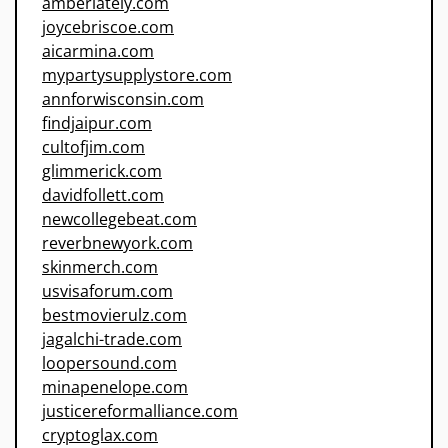
amberlately.com
joycebriscoe.com
aicarmina.com
mypartysupplystore.com
annforwisconsin.com
findjaipur.com
cultofjim.com
glimmerick.com
davidfollett.com
newcollegebeat.com
reverbnewyork.com
skinmerch.com
usvisaforum.com
bestmovierulz.com
jagalchi-trade.com
loopersound.com
minapenelope.com
justicereformalliance.com
cryptoglax.com