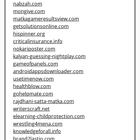
nabzah.com
mongive.com
matkagameresultsview.com
getsolutionsonline.com
hispinner.org
criticalinsurance.info
nokariposter.com
kalyan-guessing-nightplay.com
gameofpanels.com
androidappsdownloader.com
usetimenow.com
healthblow.com
gohelpmate.com
rajdhani-satta-matka.com
writerscraft.net
elearning-childprotection.com
wrestling4mena.com
knowledgeforall.info
brand2lastio.com