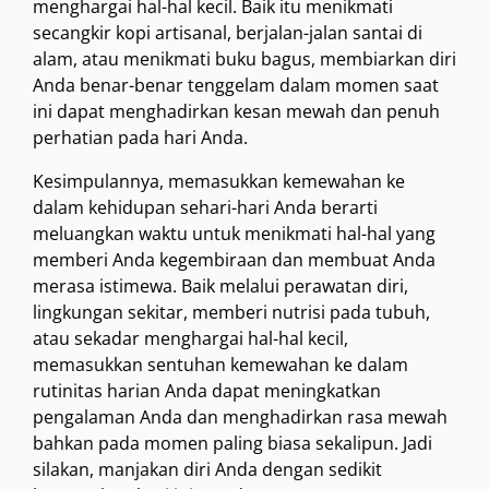
menghargai hal-hal kecil. Baik itu menikmati
secangkir kopi artisanal, berjalan-jalan santai di
alam, atau menikmati buku bagus, membiarkan diri
Anda benar-benar tenggelam dalam momen saat
ini dapat menghadirkan kesan mewah dan penuh
perhatian pada hari Anda.
Kesimpulannya, memasukkan kemewahan ke
dalam kehidupan sehari-hari Anda berarti
meluangkan waktu untuk menikmati hal-hal yang
memberi Anda kegembiraan dan membuat Anda
merasa istimewa. Baik melalui perawatan diri,
lingkungan sekitar, memberi nutrisi pada tubuh,
atau sekadar menghargai hal-hal kecil,
memasukkan sentuhan kemewahan ke dalam
rutinitas harian Anda dapat meningkatkan
pengalaman Anda dan menghadirkan rasa mewah
bahkan pada momen paling biasa sekalipun. Jadi
silakan, manjakan diri Anda dengan sedikit