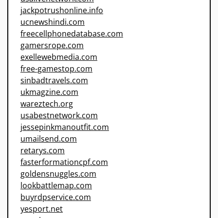
jackpotrushonline.info
ucnewshindi.com
freecellphonedatabase.com
gamersrope.com
exellewebmedia.com
free-gamestop.com
sinbadtravels.com
ukmagzine.com
wareztech.org
usabestnetwork.com
jessepinkmanoutfit.com
umailsend.com
retarys.com
fasterformationcpf.com
goldensnuggles.com
lookbattlemap.com
buyrdpservice.com
yesport.net