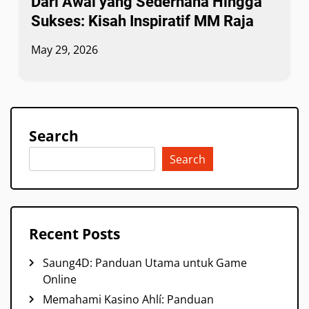
Dari Awal yang Sederhana Hingga
Sukses: Kisah Inspiratif MM Raja
May 29, 2026
Search
Search
Recent Posts
Saung4D: Panduan Utama untuk Game
Online
Memahami Kasino Ahlí: Panduan