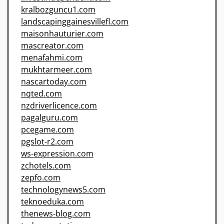
kralbozguncu1.com
landscapinggainesvillefl.com
maisonhauturier.com
mascreator.com
menafahmi.com
mukhtarmeer.com
nascartoday.com
nqted.com
nzdriverlicence.com
pagalguru.com
pcegame.com
pgslot-r2.com
ws-expression.com
zchotels.com
zepfo.com
technologynews5.com
teknoeduka.com
thenews-blog.com