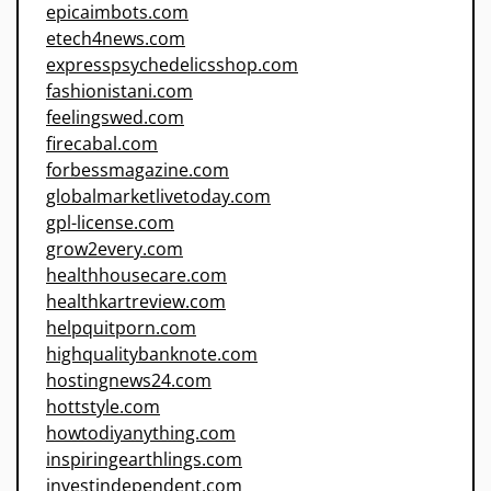
epicaimbots.com
etech4news.com
expresspsychedelicsshop.com
fashionistani.com
feelingswed.com
firecabal.com
forbessmagazine.com
globalmarketlivetoday.com
gpl-license.com
grow2every.com
healthhousecare.com
healthkartreview.com
helpquitporn.com
highqualitybanknote.com
hostingnews24.com
hottstyle.com
howtodiyanything.com
inspiringearthlings.com
investindependent.com