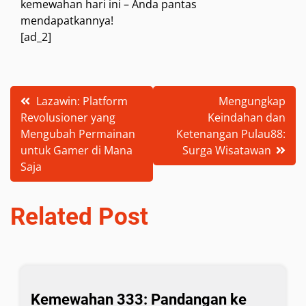
kemewahan hari ini – Anda pantas
mendapatkannya!
[ad_2]
Post
Lazawin: Platform
Mengungkap
Revolusioner yang
Keindahan dan
navigation
Mengubah Permainan
Ketenangan Pulau88:
untuk Gamer di Mana
Surga Wisatawan
Saja
Related Post
Kemewahan 333: Pandangan ke