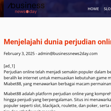
Skip
to
HOME
SLO
content
Menjelajahi dunia perjudian on
February 3, 2025
-
admin@businessnews2day.com
[ad_1]
Perjudian online telah menjadi semakin populer dalam b
beralih ke internet untuk memuaskan kebutuhan game me
Miabet88, yang menawarkan berbagai macam permainan m
Miabet88 adalah platform perjudian online yang kompreh
hingga penjudi yang berpengalaman. Situs ini menawar
populer seperti slot, blackjack, roulette, dan poker, ser