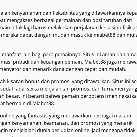
lah kenyamanan dan fleksibilitas yang ditawarkannya kep
at mengakses berbagai permainan dan opsi taruhan dari
in tidak lagi harus melakukan perjalanan ke kasino fisik a
– mereka dapat dengan mudah masuk ke miabet88 dan mula
manfaat lain bagi para pemainnya. Situs ini aman dan ama
formasi pribadi dan keuangan pemain. Miabet88 juga menaw
menyetor dan menarik dana dengan cepat dan mudah.
 kisaran bonus dan promosi yang ditawarkan. Situs ini se
sudah ada, serta menjalankan promosi dan turnamen yan
besar. Ini berarti bahwa pemain berpotensi meningkatk
t bermain di Miabet88.
n online yang fantastis yang menawarkan berbagai macam
engan kenyamanan, keamanan, dan promosi yang menarik,
ngin menjelajahi dunia perjudian online. Jadi mengapa tidak