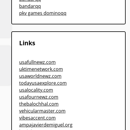
bandarqq
pkv games dominoqq
Links
usafullnewz.com
uktimenetwork.com
usaworldnewz.com
todayusaexplore.com
usalocality.com
usafournewz.com
thebalochhal.com
vehicularmaster.com
vibesaccent.com
ampajavierdemiguel.org