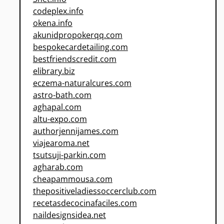
codeplex.info
okena.info
akunidpropokerqq.com
bespokecardetailing.com
bestfriendscredit.com
elibrary.biz
eczema-naturalcures.com
astro-bath.com
aghapal.com
altu-expo.com
authorjennijames.com
viajearoma.net
tsutsuji-parkin.com
agharab.com
cheapammousa.com
thepositiveladiessoccerclub.com
recetasdecocinafaciles.com
naildesignsidea.net