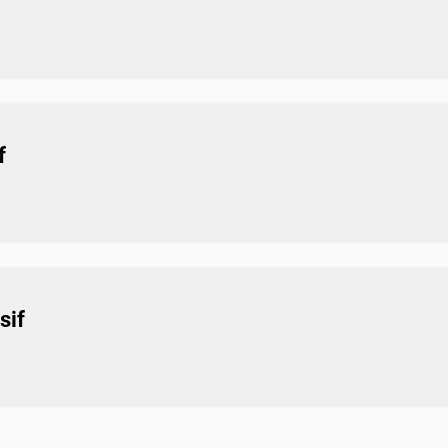
f
sif