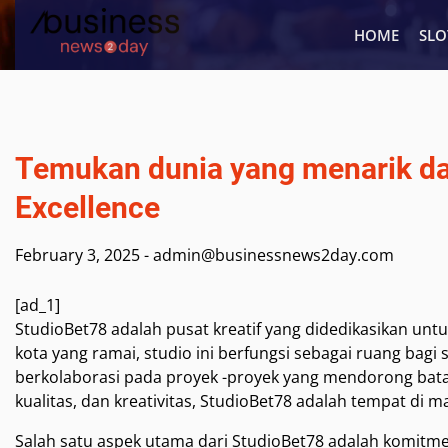
Skip
to
HOME
SLO
content
Temukan dunia yang menarik dar
Excellence
February 3, 2025
-
admin@businessnews2day.com
[ad_1]
StudioBet78 adalah pusat kreatif yang didedikasikan untuk
kota yang ramai, studio ini berfungsi sebagai ruang bagi
berkolaborasi pada proyek -proyek yang mendorong batas 
kualitas, dan kreativitas, StudioBet78 adalah tempat di 
Salah satu aspek utama dari StudioBet78 adalah komit