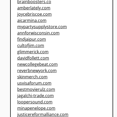
brainboosters.co
amberlately.com
joycebriscoe.com
aicarmina.com
mypartysupplystore.com
annforwisconsin.com
findjaipur.com
cultofjim.com
glimmerick.com
davidfollett.com
newcollegebeat.com
reverbnewyork.com
skinmerch.com
usvisaforum.com
bestmovierulz.com
jagalchi-trade.com
loopersound.com
minapenelope.com
justicereformalliance.com