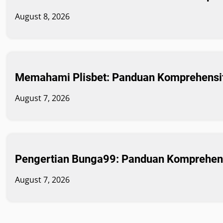
August 8, 2026
Memahami Plisbet: Panduan Komprehensi
August 7, 2026
Pengertian Bunga99: Panduan Komprehen
August 7, 2026