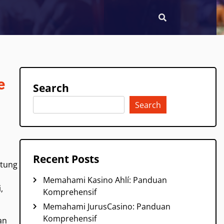
e
Search
Search
Recent Posts
ntung
Memahami Kasino Ahlí: Panduan
,
Komprehensif
Memahami JurusCasino: Panduan
Komprehensif
an